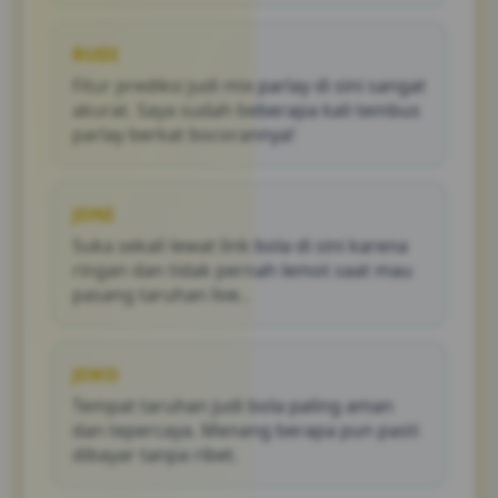
RUDI
Fitur prediksi judi mix parlay di sini sangat
akurat. Saya sudah beberapa kali tembus
parlay berkat bocorannya!
JONI
Suka sekali lewat link bola di sini karena
ringan dan tidak pernah lemot saat mau
pasang taruhan live..
JOKO
Tempat taruhan judi bola paling aman
dan tepercaya. Menang berapa pun pasti
dibayar tanpa ribet.