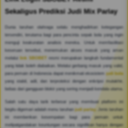
Sekaligus Prediksi Judi Mix Parlay
Dunia taruhan olahraga selalu menghadirkan ketegangan
tersendiri, terutama bagi para pencinta sepak bola yang ingin
menguji keakuratan analisis mereka. Untuk memfasilitasi
keseruan tersebut, menemukan akses masuk yang aman
melalui
link SBOBET
resmi merupakan langkah fundamental
yang tidak boleh diabaikan. Melalui gerbang masuk yang valid,
para pemain di Indonesia dapat menikmati ekosistem
judi bola
yang stabil, adil, dan terproteksi dengan enkripsi mutakhir,
bebas dari gangguan blokir yang sering menjadi kendala utama.
Salah satu daya tarik terbesar yang membuat platform ini
begitu digemari adalah menu taruhan
judi parlay
. Jenis taruhan
ini memberikan kesempatan bagi para pemain untuk
melipatgandakan keuntungan secara signifikan hanya dengan