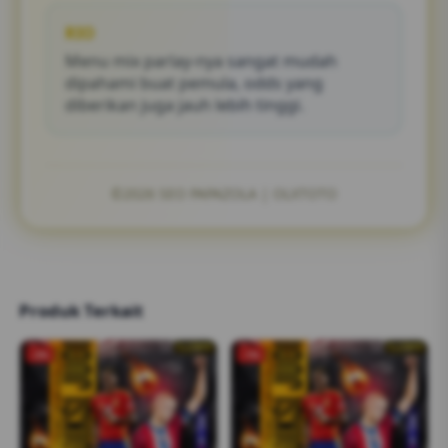
RIO
Menu mix parlay-nya sangat mudah
dipahami buat pemula, odds yang
diberikan juga jauh lebih tinggi.
©2026 SEO PAPAZOLA | OLXTOTO
Produk Terkait
-2%
-1%