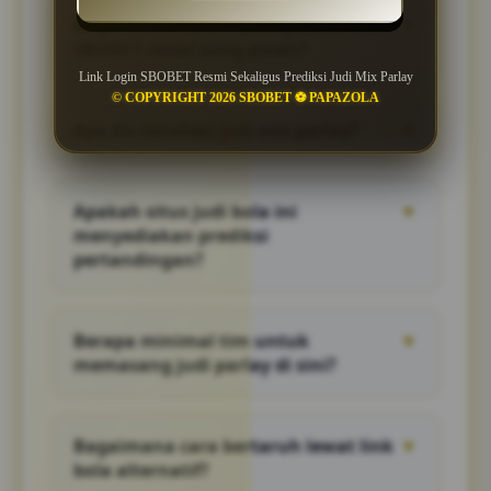
Bagaimana cara mendapatkan link
▼
SBOBET resmi yang aman?
Link Login SBOBET Resmi Sekaligus Prediksi Judi Mix Parlay
Anda bisa mengakses login link SBOBET
© COPYRIGHT 2026 SBOBET ⚽️ PAPAZOLA
terbaru langsung melalui situs kami yang
Apa itu taruhan judi mix parlay?
▼
selalu diperbarui setiap hari untuk menjamin
akses bebas blokir dan aman.
Judi mix parlay adalah jenis judi parlay di
mana Anda menggabungkan minimal 3
Apakah situs judi bola ini
▼
pertandingan dalam satu tiket untuk
menyediakan prediksi
mendapatkan perkalian kemenangan yang
pertandingan?
sangat besar.
Ya, kami menyediakan bocoran prediksi judi
mix parlay akurat setiap hari berdasarkan
Berapa minimal tim untuk
▼
statistik tim untuk membantu Anda memilih
memasang judi parlay di sini?
tim jagoan secara tepat.
Anda bisa mulai memasang taruhan judi
parlay dengan memilih minimal 3 tim hingga
Bagaimana cara bertaruh lewat link
▼
maksimal sesuai batas pasaran judi bola
bola alternatif?
yang sedang berlangsung.