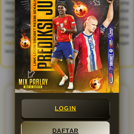
Dengan memanfaatkan kombinasi antara akses link bola yang
responsif dan panduan prediksi jitu harian, peluang untuk
meraih kemenangan beruntun kini menjadi jauh lebih terbuka.
Segera gunakan tautan login resmi yang tersedia untuk
menjelajahi bursa pasaran terlengkap hari ini, racik strategi
Parlay
terbaik Anda, dan rasakan sendiri sensasi kemenangan
besar di setiap pertandingan sepak bola kelas dunia.
FAQ & REVIEW OLXTOTO
LOGIN
FAQ SEPUTARAN PEMAIN SBOBET
RESMI
DAFTAR