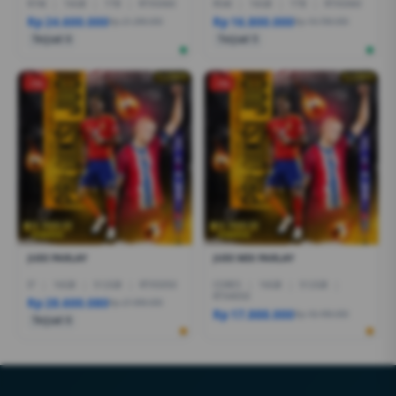
R7AI
|
16GB
|
1TB
|
RTX5060
R5AI
|
16GB
|
1TB
|
RTX5060
Rp 24.600.000
Rp 16.800.000
Rp 21.399.000
Rp 19.799.000
Terjual 6
Terjual 5
-1%
-1%
JUDI PARLAY
JUDI MIX PARLAY
I7
|
16GB
|
512GB
|
RTX5050
CORE5
|
16GB
|
512GB
|
RTX4050
Rp 28.600.080
Rp 27.999.000
Rp 17.888.000
Rp 18.499.000
Terjual 6