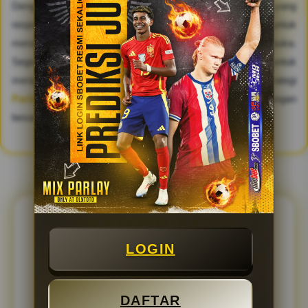
Dengan memanfaatkan kombinasi antara akses link bola yang
responsif dan panduan prediksi jitu harian, peluang untuk
meraih kemenangan beruntun kini menjadi jauh lebih terbuka.
Segera gunakan tautan login resmi yang tersedia untuk
menjelajahi bursa pasaran terlengkap hari ini, racik strategi
Parlay
terbaik Anda, dan rasakan sendiri sensasi kemenangan
besar di setiap pertandingan sepak bola kelas dunia.
FAQ & REVIEW OLXTOTO
LOGIN
FAQ SEPUTARAN PEMAIN SBOBET
RESMI
DAFTAR