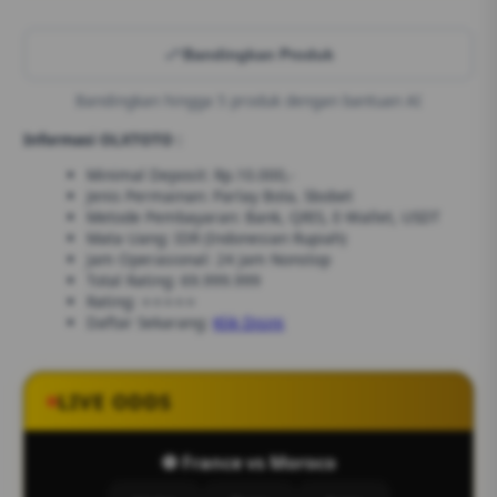
Bandingkan Produk
Bandingkan hingga 5 produk dengan bantuan AI
Informasi OLXTOTO :
Minimal Deposit: Rp.10.000,-
Jenis Permainan: Parlay Bola, Sbobet
Metode Pembayaran: Bank, QRIS, E-Wallet, USDT
Mata Uang: IDR (Indonesian Rupiah)
Jam Operasional: 24 Jam Nonstop
Total Rating: 69.999.999
Rating: ⭐⭐⭐⭐⭐
Daftar Sekarang:
Klik Disini
LIVE ODDS
⚽ France vs Moroco