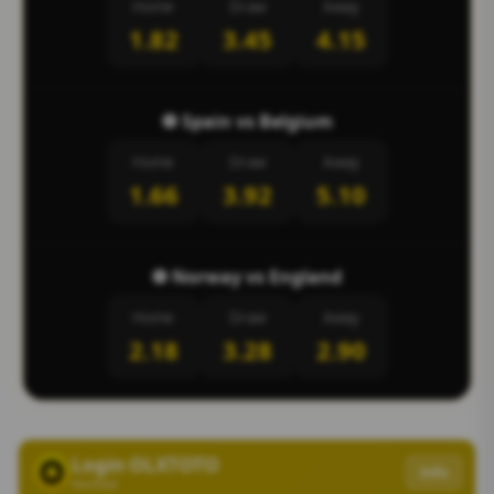
Home
Draw
Away
1.82
3.45
4.15
⚽ Spain vs Belgium
Home
Draw
Away
1.66
3.92
5.10
⚽ Norway vs England
Home
Draw
Away
2.18
3.28
2.90
Login OLXTOTO
Info
Verified