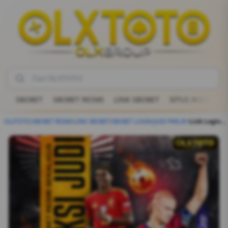
SBOBET
SBOBET RESMI
LINK SBOBET
SITUS BOLA
JU
OLXTOTO
/
SBOBET RESMI
/
LINK SBOBET
/
SBOBET LOGIN
/
JUDI PARLAY
/
Link Login SBOBET Resmi Sekaligus Prediksi Judi Mix Parlay