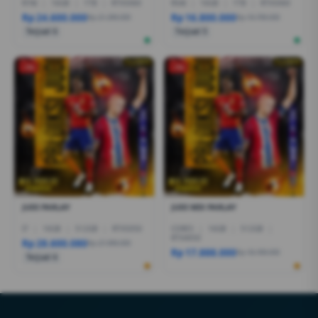
R7AI
|
16GB
|
1TB
|
RTX5060
R5AI
|
16GB
|
1TB
|
RTX5060
Rp 24.600.000
Rp 16.800.000
Rp 21.399.000
Rp 19.799.000
Terjual 6
Terjual 5
-1%
-1%
JUDI PARLAY
JUDI MIX PARLAY
I7
|
16GB
|
512GB
|
RTX5050
CORE5
|
16GB
|
512GB
|
RTX4050
Rp 28.600.080
Rp 27.999.000
Rp 17.888.000
Rp 18.499.000
Terjual 6