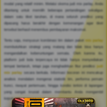
modal yang relatif minim. Melalui skema judi mix parlay, Anda
ditantang untuk memilih beberapa pertandingan sekaligus
dalam satu tiket taruhan, di mana seluruh prediksi yang
dipasang harus berakhir dengan kemenangan agar tiket
tersebut berhasil menembus pembayaran maksimal.
Tentu saja, menyusun kombinasi tim dalam paket
mix parlay
membutuhkan strategi yang matang dan tidak bisa hanya
mengandalkan keberuntungan semata. Oleh karena itu,
platform judi bola terpercaya ini tidak hanya menyediakan
tempat bertaruh, tetapi juga menghadirkan fitur prediksi
judi
mix parlay
secara berkala. Informasi bocoran ini mencakup
analisis mendalam mengenai statistik tim, performa pemain
kunci, riwayat pertemuan, hingga kondisi terkini di lapangan
yang sangat krusial dalam membantu Anda mengambil
keputusan..