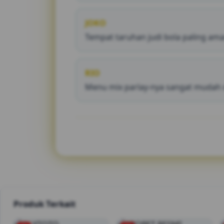
JOKO
Tempat taruhan judi bola paling ama
RIO
Menu mix parlay-nya sangat mudah di
Produk Terkait