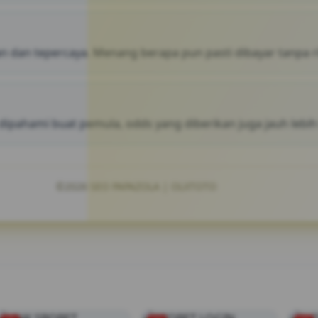
n dan tepercaya. Menang berapa pun pasti dibayar tanpa r
pahami buat pemula, odds yang diberikan juga jauh lebih 
©2026 SEO PAPAZOLA | OLXTOTO