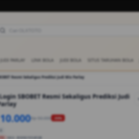
JUDI PARLAY
LINK BOLA
JUDI BOLA
SITUS TARUHAN BOLA
BOBET Resmi Sekaligus Prediksi Judi Mix Parlay
 Login SBOBET Resmi Sekaligus Prediksi Judi
Parlay
10.000
Rp 50.000
-90%
 2
TO
SKU:
8S89G1554EGB