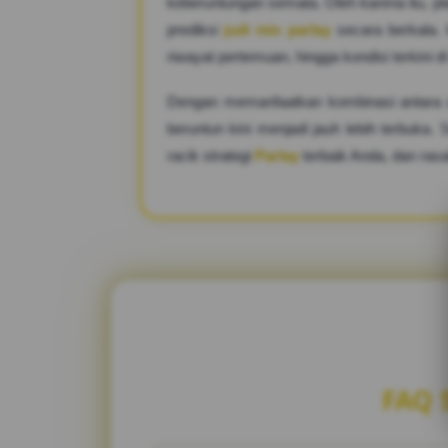
keberuntungan semata. Oleh karena itu, pla
prediksi
judi mix parlay
secara berkala. 
riwayat pertemuan, hingga kondisi terkini
Dengan memanfaatkan kombinasi antara ak
beruntun kini menjadi jauh lebih terbuka. 
racik strategi
Parlay
terbaik Anda, dan rasa
FAQ 