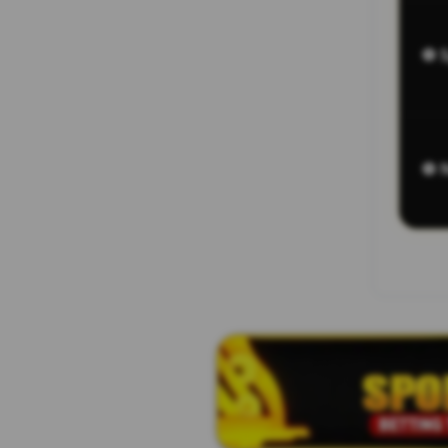
⚽ S
⚽ 