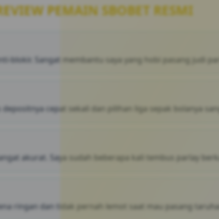
REVIEW PEMAIN SBOBET RESMI
 anti-blokir. Sangat membantu saya yang hobi pasang judi pa
s depositnya cepat sekali dan pilihan liga sepak bolanya sa
ni sangat akurat. Saya sudah beberapa kali tembus parlay ber
karena ringan dan tidak pernah lemot saat mau pasang taruhan