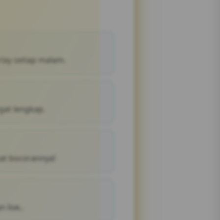
rlay setiap malam.
ngat lengkap.
kat bocorannya!
 live..