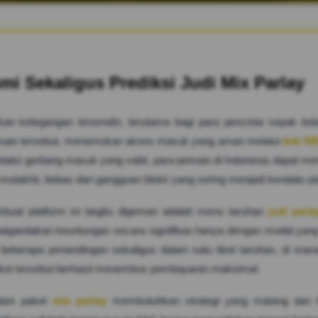
i Sekaligus Prediksi Judi Mix Parlay
kan ketegangan tersendiri, terutama bagi para pencinta sepak bol
seruan tersebut, menemukan akses masuk yang aman melalui
link 
elalui gerbang masuk yang valid, para pemain di Indonesia dapat m
si mutakhir, bebas dari gangguan blokir yang sering menjadi kendala u
buat platform ini begitu digemari adalah menu taruhan
judi parla
tgandakan keuntungan secara signifikan hanya dengan modal yang r
 beberapa pertandingan sekaligus dalam satu tiket taruhan, di man
iket tersebut berhasil menembus pembayaran maksimal.
alam paket
mix parlay
membutuhkan strategi yang matang dan t