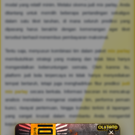
modal yang relatif minim. Melalui skema judi mix parlay, Anda
ditantang untuk memilih beberapa pertandingan sekaligus
dalam satu tiket taruhan, di mana seluruh prediksi yang
dipasang harus berakhir dengan kemenangan agar tiket
tersebut berhasil menembus pembayaran maksimal.
Tentu saja, menyusun kombinasi tim dalam paket
mix parlay
membutuhkan strategi yang matang dan tidak bisa hanya
mengandalkan keberuntungan semata. Oleh karena itu,
platform judi bola terpercaya ini tidak hanya menyediakan
tempat bertaruh, tetapi juga menghadirkan fitur prediksi
judi
mix parlay
secara berkala. Informasi bocoran ini mencakup
analisis mendalam mengenai statistik tim, performa pemain
kunci, riwayat pertemuan, hingga kondisi terkini di lapangan
yang sangat krusial dalam membantu Anda mengambil
keputusan..