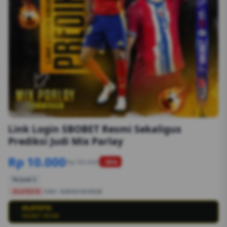
1/6
Link Login SBOBET Resmi Sekaligus
Prediksi Judi Mix Parlay
Rp 10.000
Rp 50.000
-90%
Terjual 2
OLXTOTO
SKU:
8S89G1554EGB
OLXTOTO
💳
SBOBET RESMI