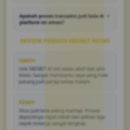
Cukup klik link bola resmi yang kami
sediakan, lakukan login dengan akun Anda,
Apakah proses transaksi judi bola di
▼
dan Anda bisa langsung memasang taruhan
platform ini aman?
dengan lancar.
Sangat aman. Kami menggunakan sistem
enkripsi tercanggih untuk melindungi data
REVIEW PEMAIN SBOBET RESMI
pribadi dan memastikan proses deposit serta
penarikan dana berjalan instan.
HARDY
Link SBOBET di sini selalu aktif dan anti-
blokir. Sangat membantu saya yang hobi
pasang judi parlay setiap malam.
RENDY
Situs judi bola paling mantap. Proses
depositnya cepat sekali dan pilihan liga
sepak bolanya sangat lengkap.