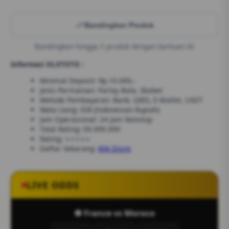
Bandingkan Produk
Bandingkan hingga 5 produk dengan bantuan AI
Informasi OLXTOTO :
Minimal Deposit: Rp.10.000,-
Jenis Permainan: Parlay Bola, Sbobet
Metode Pembayaran: Bank, QRIS, E-Wallet, USDT
Mata Uang: IDR (Indonesian Rupiah)
Jam Operasional: 24 Jam Nonstop
Total Rating: 69.999.999
Rating: ⭐⭐⭐⭐⭐
Daftar Sekarang:
Klik Disini
LIVE ODDS
⚽ France vs Moroco