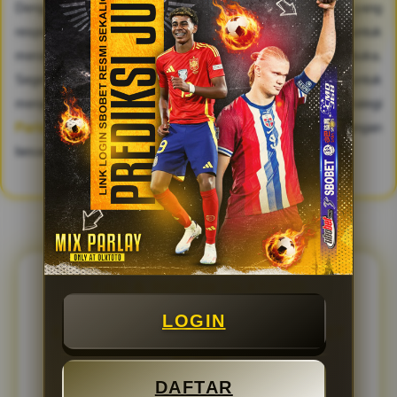
Dengan memanfaatkan kombinasi antara akses link bola yang
responsif dan panduan prediksi jitu harian, peluang untuk
meraih kemenangan beruntun kini menjadi jauh lebih terbuka.
Segera gunakan tautan login resmi yang tersedia untuk
menjelajahi bursa pasaran terlengkap hari ini, racik strategi
Parlay
terbaik Anda, dan rasakan sendiri sensasi kemenangan
besar di setiap pertandingan sepak bola kelas dunia.
FAQ & REVIEW OLXTOTO
LOGIN
FAQ SEPUTARAN PEMAIN SBOBET
RESMI
DAFTAR