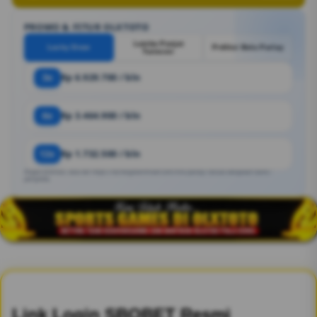
PROMO & FITUR OLXTOTO
Lomba Panjat
Lucky Draw
Prdiksi Bola Parlay
Turnover
3x
Rp 6.929.700 / bln
6x
Rp 3.464.900 / bln
12x
Rp 1.732.500 / bln
Angka estimasi. Bisa ber https://rachelgreenmiller.com/mix-parlay/ sesuai kebijakan bank /
penyedia.
Link Login SBOBET Resmi