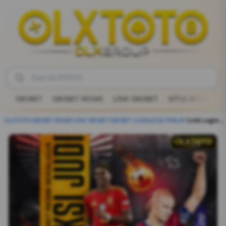
SBOBET
SBOBET RESMI
LINK SBOBET
SITUS BOLA
JU
OLXTOTO
/
SBOBET RESMI
/
LINK SBOBET
/
SBOBET LOGIN
/
JUDI PARLAY
/
Link Login SBOBET Resmi Sekaligus Prediksi Judi Mix Parlay