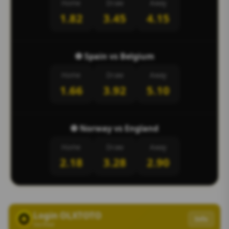
Home
Draw
Away
1.82
3.45
4.15
⚽ Spain vs Belgium
Home
Draw
Away
1.66
3.92
5.10
⚽ Norway vs England
Home
Draw
Away
2.18
3.28
2.90
Login OLXTOTO
Info
Verified