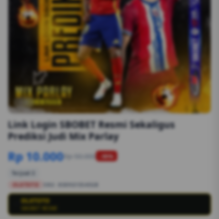
1/6
Link Login SBOBET Resmi Sekaligus
Prediksi Judi Mix Parlay
Rp 10.000
Rp 50.000
-90%
Terjual 2
OLXTOTO
SKU:
8S89G1554EGB
OLXTOTO
💳
SBOBET RESMI