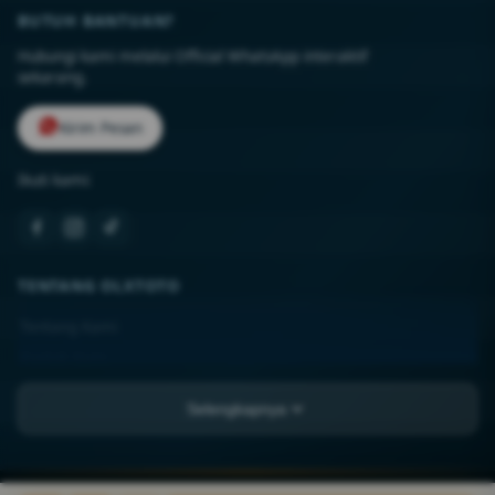
BUTUH BANTUAN?
Hubungi kami melalui Official WhatsApp interaktif
sekarang.
Kirim Pesan
Ikuti kami:
TENTANG OLXTOTO
Tentang Kami
Kontak Kami
Lokasi Toko
Selengkapnya
FAQ
PT TISU-AJAIB
JL. Asia Raya Blok BB No. 12-A, Kel. Sukaramai II,