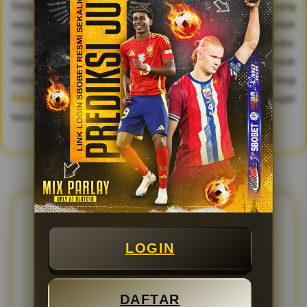
Dengan memanfaatkan kombinasi antara akses link bola yang
responsif dan panduan prediksi jitu harian, peluang untuk
meraih kemenangan beruntun kini menjadi jauh lebih terbuka.
Segera gunakan tautan login resmi yang tersedia untuk
menjelajahi bursa pasaran terlengkap hari ini, racik strategi
Parlay
terbaik Anda, dan rasakan sendiri sensasi kemenangan
besar di setiap pertandingan sepak bola kelas dunia.
FAQ & REVIEW OLXTOTO
LOGIN
FAQ SEPUTARAN PEMAIN SBOBET
RESMI
DAFTAR