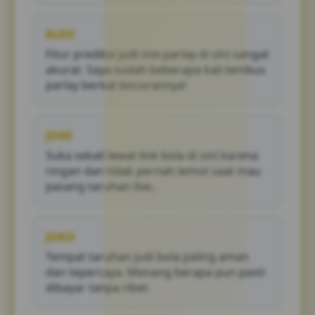
RUDI
Fitur prediksi judi mix parlay di sini sangat
akurat. Saya sudah beberapa kali tembus
parlay berkat bocorannya!
JONI
Suka sekali lewat link bola di sini karena
ringan dan tidak pernah lemot saat mau
pasang taruhan live..
JOKO
Tempat taruhan judi bola paling aman
dan tepercaya. Menang berapa pun pasti
dibayar tanpa ribet.