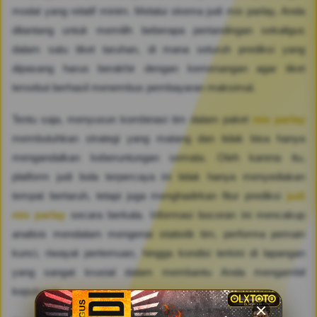
modal yang relatif minim. Melalui skema judi mix parlay, Anda
ditantang untuk memilih beberapa pertandingan sekaligus
dalam satu tiket taruhan, di mana seluruh prediksi yang
dipasang harus berakhir dengan kemenangan agar tiket
tersebut berhasil menembus pembayaran maksimal.
Tentu saja, menyusun kombinasi tim dalam paket
mix parlay
membutuhkan strategi yang matang dan tidak bisa hanya
mengandalkan keberuntungan semata. Oleh karena itu,
platform judi bola terpercaya ini tidak hanya menyediakan
tempat bertaruh, tetapi juga menghadirkan fitur prediksi
judi
mix parlay
secara berkala. Informasi bocoran ini mencakup
analisis mendalam mengenai statistik tim, performa pemain
kunci, riwayat pertemuan, hingga kondisi terkini di lapangan
yang sangat krusial dalam membantu Anda mengambil
keputusan..