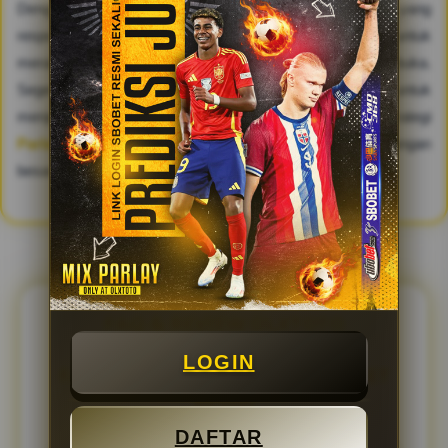
Dengan memanfaatkan kombinasi antara akses link bola yang
responsif dan panduan prediksi jitu harian, peluang untuk
meraih kemenangan beruntun kini menjadi jauh lebih terbuka.
Segera gunakan tautan login resmi yang tersedia untuk
menjelajahi bursa pasaran terlengkap hari ini, racik strategi
Parlay
terbaik Anda, dan rasakan sendiri sensasi kemenangan
besar di setiap pertandingan sepak bola kelas dunia.
FAQ & REVIEW OLXTOTO
LOGIN
FAQ SEPUTARAN PEMAIN SBOBET
RESMI
DAFTAR