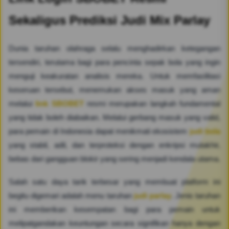
Sekaligus Prediksi Judi Mix Parlay
Dunia taruhan olahraga selalu menghadirkan ketegangan
tersendiri, terutama bagi para pencinta sepak bola yang ingin
menguji keakuratan analisis mereka. Untuk memfasilitasi
keseruan tersebut, menemukan akses masuk yang aman
melalui
link SBOBET
resmi merupakan langkah fundamental
yang tidak boleh diabaikan. Melalui gerbang masuk yang valid,
para pemain di Indonesia dapat menikmati ekosistem
judi bola
yang stabil, adil, dan terproteksi dengan enkripsi mutakhir,
bebas dari gangguan blokir yang sering menjadi kendala utama.
Salah satu daya tarik terbesar yang membuat platform ini
begitu digemari adalah menu taruhan
judi parlay
. Jenis taruhan
ini memberikan kesempatan bagi para pemain untuk
melipatgandakan keuntungan secara signifikan hanya dengan