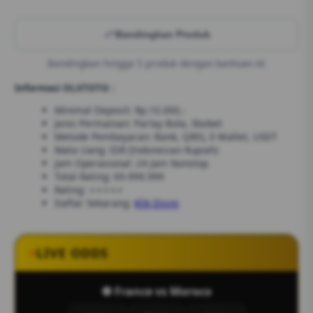
Bandingkan Produk
Bandingkan hingga 5 produk dengan bantuan AI
Informasi OLXTOTO :
Minimal Deposit: Rp.10.000,-
Jenis Permainan: Parlay Bola, Sbobet
Metode Pembayaran: Bank, QRIS, E-Wallet, USDT
Mata Uang: IDR (Indonesian Rupiah)
Jam Operasional: 24 Jam Nonstop
Total Rating: 69.999.999
Rating: ⭐⭐⭐⭐⭐
Daftar Sekarang:
Klik Disini
LIVE ODDS
⚽ France vs Moroco