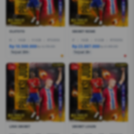
OLXTOTO
SBOBET RESMI
I5
|
16GB
|
512GB
|
RTX3050
I7
|
16GB
|
512GB
|
RTX5050
Rp 10.500.000
Rp 23.887.000
Rp 12.799.000
Rp 21.999.000
Terjual 200+
Terjual 20+
-1%
-1%
LINK SBOBET
SBOBET LOGIN