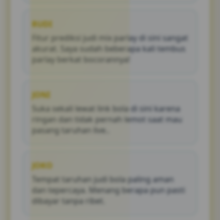
RUDI
Fitur prediksi judi mix parlay di sini sangat
akurat. Saya sudah beberapa kali tembus
parlay berkat bocorannya!
JONI
Suka sekali lewat link bola di sini karena
ringan dan tidak pernah lemot saat mau
pasang taruhan live..
JOKO
Tempat taruhan judi bola paling aman
dan tepercaya. Menang berapa pun pasti
dibayar tanpa ribet.