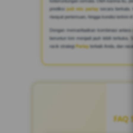
keberuntungan semata. Oleh karena itu, pla
prediksi
judi mix parlay
secara berkala. 
riwayat pertemuan, hingga kondisi terkini
Dengan memanfaatkan kombinasi antara ak
beruntun kini menjadi jauh lebih terbuka. 
racik strategi
Parlay
terbaik Anda, dan rasa
FAQ 