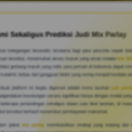
i Sekaligus Prediksi Judi Mix Parlay
kan ketegangan tersendiri, terutama bagi para pencinta sepak bol
seruan tersebut, menemukan akses masuk yang aman melalui
link 
elalui gerbang masuk yang valid, para pemain di Indonesia dapat m
si mutakhir, bebas dari gangguan blokir yang sering menjadi kendala u
buat platform ini begitu digemari adalah menu taruhan
judi parla
tgandakan keuntungan secara signifikan hanya dengan modal yang r
 beberapa pertandingan sekaligus dalam satu tiket taruhan, di man
iket tersebut berhasil menembus pembayaran maksimal.
alam paket
mix parlay
membutuhkan strategi yang matang dan t