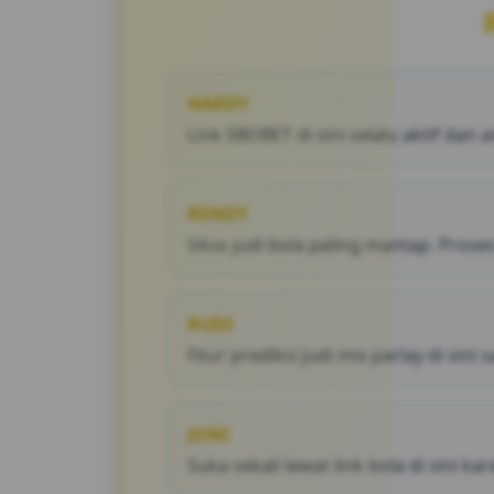
penarikan dana berjalan instan.
HARDY
Link SBOBET di sini selalu aktif dan
RENDY
Situs judi bola paling mantap. Prose
RUDI
Fitur prediksi judi mix parlay di si
JONI
Suka sekali lewat link bola di sini 