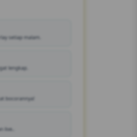
rlay setiap malam.
ngat lengkap.
kat bocorannya!
 live..