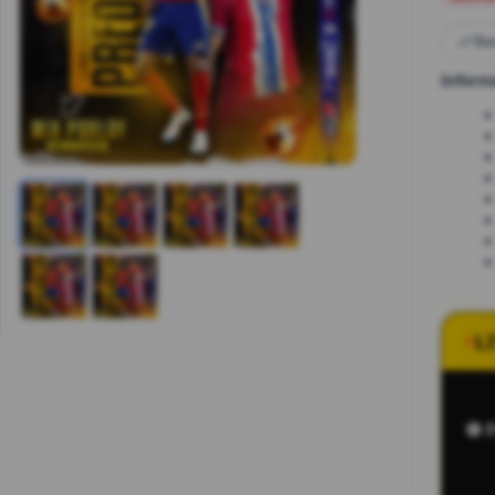
Ba
Inform
L
⚽ F