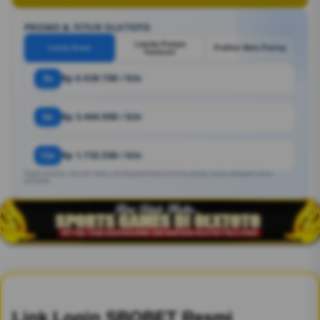
PROMO & FITUR OLXTOTO
Lomba Panjat
Lucky Draw
Prdiksi Bola Parlay
Turnover
3x
Rp 6.929.700 / bln
6x
Rp 3.464.900 / bln
12x
Rp 1.732.500 / bln
Angka estimasi. Bisa ber https://rachelgreenmiller.com/mix-parlay/ sesuai kebijakan bank /
penyedia.
Link Login SBOBET Resmi