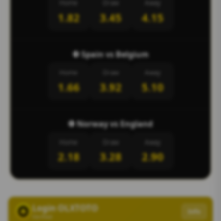
Home
Draw
Away
1.82
3.45
4.15
⚽ Spain vs Belgium
Home
Draw
Away
1.66
3.92
5.10
⚽ Norway vs England
Home
Draw
Away
2.18
3.28
2.90
Login OLXTOTO
Info
Verified