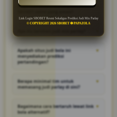
Bagaimana cara mendapatkan link
▼
SBOBET resmi yang aman?
Link Login SBOBET Resmi Sekaligus Prediksi Judi Mix Parlay
Anda bisa mengakses login link SBOBET
© COPYRIGHT 2026 SBOBET ⚽️ PAPAZOLA
terbaru langsung melalui situs kami yang
Apa itu taruhan judi mix parlay?
▼
selalu diperbarui setiap hari untuk menjamin
akses bebas blokir dan aman.
Judi mix parlay adalah jenis judi parlay di
mana Anda menggabungkan minimal 3
Apakah situs judi bola ini
▼
pertandingan dalam satu tiket untuk
menyediakan prediksi
mendapatkan perkalian kemenangan yang
pertandingan?
sangat besar.
Ya, kami menyediakan bocoran prediksi judi
mix parlay akurat setiap hari berdasarkan
Berapa minimal tim untuk
▼
statistik tim untuk membantu Anda memilih
memasang judi parlay di sini?
tim jagoan secara tepat.
Anda bisa mulai memasang taruhan judi
parlay dengan memilih minimal 3 tim hingga
Bagaimana cara bertaruh lewat link
▼
maksimal sesuai batas pasaran judi bola
bola alternatif?
yang sedang berlangsung.