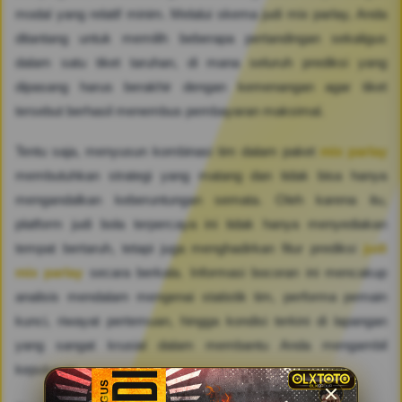
modal yang relatif minim. Melalui skema judi mix parlay, Anda
ditantang untuk memilih beberapa pertandingan sekaligus
dalam satu tiket taruhan, di mana seluruh prediksi yang
dipasang harus berakhir dengan kemenangan agar tiket
tersebut berhasil menembus pembayaran maksimal.
Tentu saja, menyusun kombinasi tim dalam paket
mix parlay
membutuhkan strategi yang matang dan tidak bisa hanya
mengandalkan keberuntungan semata. Oleh karena itu,
platform judi bola terpercaya ini tidak hanya menyediakan
tempat bertaruh, tetapi juga menghadirkan fitur prediksi
judi
mix parlay
secara berkala. Informasi bocoran ini mencakup
analisis mendalam mengenai statistik tim, performa pemain
kunci, riwayat pertemuan, hingga kondisi terkini di lapangan
yang sangat krusial dalam membantu Anda mengambil
keputusan..