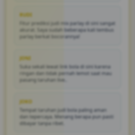
RUDI
Fitur prediksi judi mix parlay di sini sangat
akurat. Saya sudah beberapa kali tembus
parlay berkat bocorannya!
JONI
Suka sekali lewat link bola di sini karena
ringan dan tidak pernah lemot saat mau
pasang taruhan live..
JOKO
Tempat taruhan judi bola paling aman
dan tepercaya. Menang berapa pun pasti
dibayar tanpa ribet.