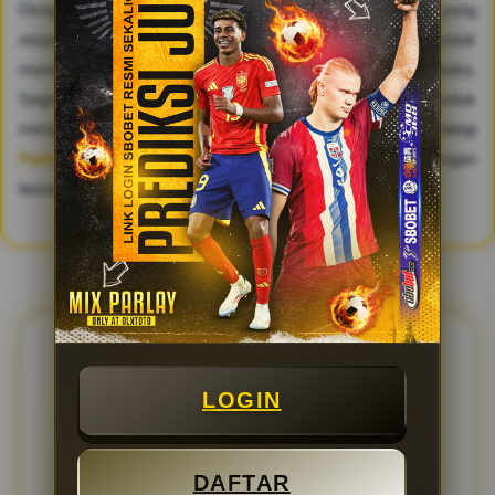
Dengan memanfaatkan kombinasi antara akses link bola yang
responsif dan panduan prediksi jitu harian, peluang untuk
meraih kemenangan beruntun kini menjadi jauh lebih terbuka.
Segera gunakan tautan login resmi yang tersedia untuk
menjelajahi bursa pasaran terlengkap hari ini, racik strategi
Parlay
terbaik Anda, dan rasakan sendiri sensasi kemenangan
besar di setiap pertandingan sepak bola kelas dunia.
FAQ & REVIEW OLXTOTO
LOGIN
FAQ SEPUTARAN PEMAIN SBOBET
RESMI
DAFTAR