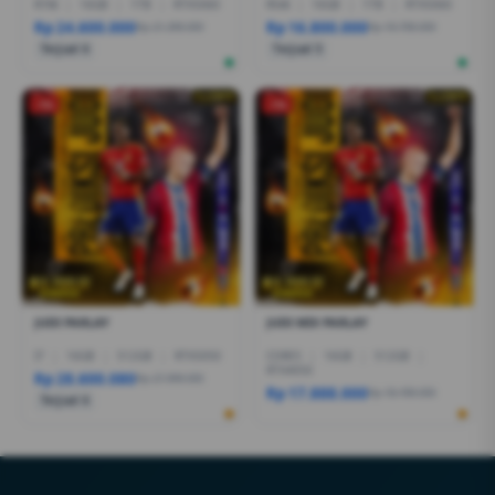
R7AI
|
16GB
|
1TB
|
RTX5060
R5AI
|
16GB
|
1TB
|
RTX5060
Rp 24.600.000
Rp 16.800.000
Rp 21.399.000
Rp 19.799.000
Terjual 6
Terjual 5
-1%
-1%
JUDI PARLAY
JUDI MIX PARLAY
I7
|
16GB
|
512GB
|
RTX5050
CORE5
|
16GB
|
512GB
|
RTX4050
Rp 28.600.080
Rp 27.999.000
Rp 17.888.000
Rp 18.499.000
Terjual 6