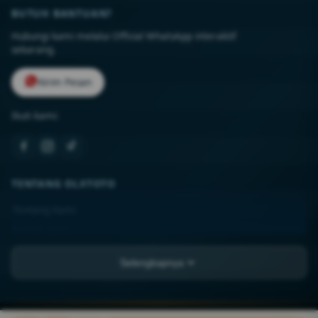
BUTUH BANTUAN?
Hubungi kami melalui Official WhatsApp interaktif
sekarang.
Kirim Pesan
Ikuti kami:
TENTANG OLXTOTO
Tentang Kami
Kontak Kami
Lokasi Toko
Selengkapnya
FAQ
PT TISU-AJAIB
JL. Asia Raya Blok BB No. 12-A, Kel. Sukaramai II,