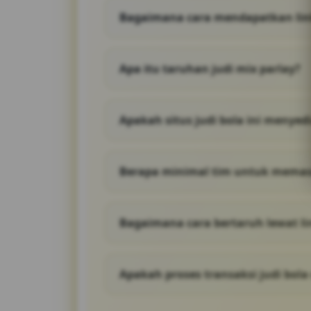
Bagaimana cara mendapatkan lin
Anda bisa mengakses login link SBOBET 
bebas blokir dan aman.
Apa itu taruhan judi mix parlay?
Judi mix parlay adalah jenis judi par
perkalian kemenangan yang sangat besa
Apakah situs judi bola ini menyed
Ya, kami menyediakan bocoran prediksi 
jagoan secara tepat.
Berapa minimal tim untuk memasan
Anda bisa mulai memasang taruhan judi
sedang berlangsung.
Bagaimana cara bertaruh lewat lin
Cukup klik link bola resmi yang kami 
lancar.
Apakah proses transaksi judi bola
Sangat aman. Kami menggunakan sistem 