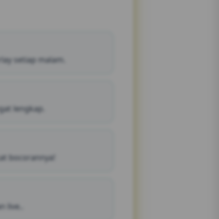
rlay setiap malam.
ngat lengkap.
kat bocorannya!
 live..