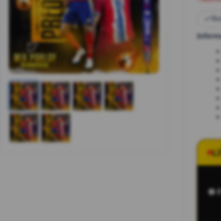
Ba
Inform
L
⚽ F