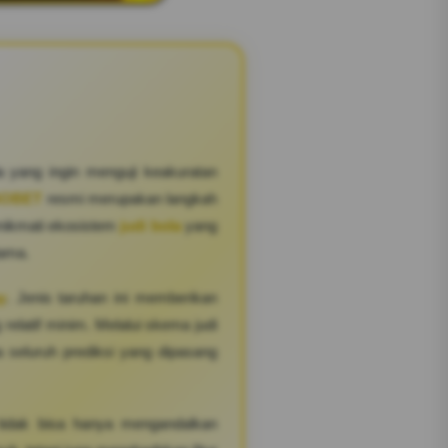
a yang ingin menguji keakuratan
SBOBET
resmi merupakan langkah
enikmati ekosistem
judi bola
yang
tama.
y
. Jenis taruhan ini memberikan
elatif minim. Melalui skema judi
a seluruh prediksi yang dipasang
idak bisa hanya mengandalkan