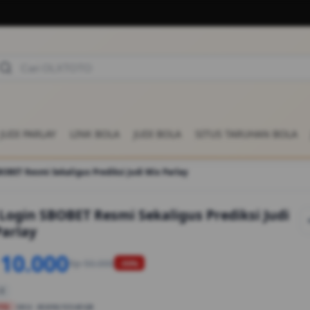
JUDI PARLAY
LINK BOLA
JUDI BOLA
SITUS TARUHAN BOLA
BOBET Resmi Sekaligus Prediksi Judi Mix Parlay
 Login SBOBET Resmi Sekaligus Prediksi Judi
Parlay
10.000
Rp 50.000
-90%
 2
TO
SKU:
8S89G1554EGB