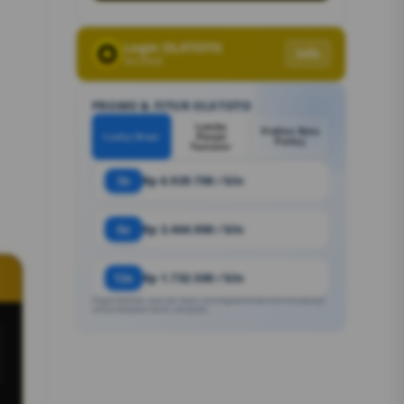
Login OLXTOTO
Info
Verified
PROMO & FITUR OLXTOTO
Lomba
Prdiksi Bola
Lucky Draw
Panjat
Parlay
Turnover
3x
Rp 6.929.700 / bln
6x
Rp 3.464.900 / bln
12x
Rp 1.732.500 / bln
Angka estimasi. Bisa ber https://rachelgreenmiller.com/mix-parlay/
sesuai kebijakan bank / penyedia.