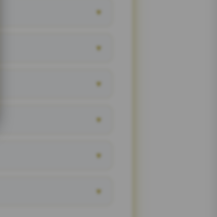
▼
ap hari untuk menjamin akses
▼
atu tiket untuk mendapatkan
▼
tuk membantu Anda memilih tim
▼
atas pasaran judi bola yang
▼
ung memasang taruhan dengan
▼
kan proses deposit serta