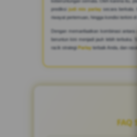
keberuntungan semata. Oleh karena itu, pla
prediksi
judi mix parlay
secara berkala. 
riwayat pertemuan, hingga kondisi terkini
Dengan memanfaatkan kombinasi antara ak
beruntun kini menjadi jauh lebih terbuka. 
racik strategi
Parlay
terbaik Anda, dan rasa
FAQ 