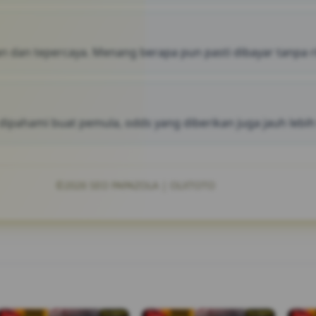
n dan tepercaya. Menang berapa pun pasti dibayar tanpa r
pahami buat pemula, odds yang diberikan juga jauh lebih 
©2026 SEO PAPAZOLA | OLXTOTO