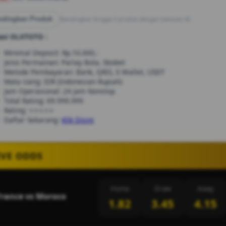
ndingkan Produk
Bandingkan hingga 5 produk dengan bantuan AI
asi OLXTOTO :
Minimal Deposit: Rp.10.000,-
Jenis Permainan: Parlay Bola, Sbobet
Metode Pembayaran: Bank, QRIS, E-Wallet, USDT
Mata Uang: IDR (Indonesian Rupiah)
Jam Operasional: 24 Jam Nonstop
Total Rating: 69.999.999
Rating: ⭐⭐⭐⭐⭐
Daftar Sekarang:
Klik Disini
IVE ODDS
Home
Draw
Away
rance vs Moroco
1.82
3.45
4.15