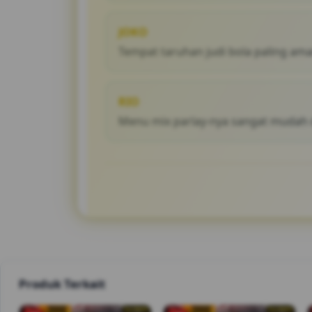
JOKO
Tempat taruhan judi bola paling ama
RIO
Menu mix parlay-nya sangat mudah di
Produk Terkait