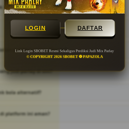
k SBOBET resmi yang aman?
terbaru langsung melalui situs kami yang selalu diperbarui seti
LOGIN
DAFTAR
lay di mana Anda menggabungkan minimal 3 pertandingan dalam s
r.
iakan prediksi pertandingan?
Link Login SBOBET Resmi Sekaligus Prediksi Judi Mix Parlay
© COPYRIGHT 2026 SBOBET ⚽️ PAPAZOLA
judi mix parlay akurat setiap hari berdasarkan statistik tim un
g judi parlay di sini?
 parlay dengan memilih minimal 3 tim hingga maksimal sesuai b
k bola alternatif?
sediakan, lakukan login dengan akun Anda, dan Anda bisa langs
 di platform ini aman?
enkripsi tercanggih untuk melindungi data pribadi dan memasti