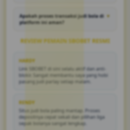
Cukup klik link bola resmi yang kami
sediakan, lakukan login dengan akun Anda,
Apakah proses transaksi judi bola di
▼
dan Anda bisa langsung memasang taruhan
platform ini aman?
dengan lancar.
Sangat aman. Kami menggunakan sistem
enkripsi tercanggih untuk melindungi data
REVIEW PEMAIN SBOBET RESMI
pribadi dan memastikan proses deposit serta
penarikan dana berjalan instan.
HARDY
Link SBOBET di sini selalu aktif dan anti-
blokir. Sangat membantu saya yang hobi
pasang judi parlay setiap malam.
RENDY
Situs judi bola paling mantap. Proses
depositnya cepat sekali dan pilihan liga
sepak bolanya sangat lengkap.