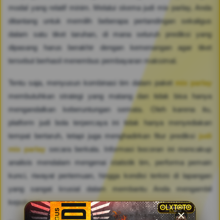
modal yang relatif minim. Melalui skema judi mix parlay, Anda
ditantang untuk memilih beberapa pertandingan sekaligus
dalam satu tiket taruhan, di mana seluruh prediksi yang
dipasang harus berakhir dengan kemenangan agar tiket
tersebut berhasil menembus pembayaran maksimal.
Tentu saja, menyusun kombinasi tim dalam paket
mix parlay
membutuhkan strategi yang matang dan tidak bisa hanya
mengandalkan keberuntungan semata. Oleh karena itu,
platform judi bola terpercaya ini tidak hanya menyediakan
tempat bertaruh, tetapi juga menghadirkan fitur prediksi
judi
mix parlay
secara berkala. Informasi bocoran ini mencakup
analisis mendalam mengenai statistik tim, performa pemain
kunci, riwayat pertemuan, hingga kondisi terkini di lapangan
yang sangat krusial dalam membantu Anda mengambil
keputusan..