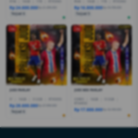
R7AI
|
16GB
|
1TB
|
RTX5060
R5AI
|
16GB
|
1TB
|
RTX5060
Rp 24.600.000
Rp 16.800.000
Rp 21.399.000
Rp 19.799.000
Terjual 6
Terjual 5
-1%
-1%
JUDI PARLAY
JUDI MIX PARLAY
I7
|
16GB
|
512GB
|
RTX5050
CORE5
|
16GB
|
512GB
|
RTX4050
Rp 28.600.080
Rp 27.999.000
Rp 17.888.000
Rp 18.499.000
Terjual 6