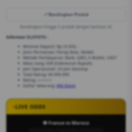
Bandingkan Produk
Bandingkan hingga 5 produk dengan bantuan AI
Informasi OLXTOTO :
Minimal Deposit: Rp.10.000,-
Jenis Permainan: Parlay Bola, Sbobet
Metode Pembayaran: Bank, QRIS, E-Wallet, USDT
Mata Uang: IDR (Indonesian Rupiah)
Jam Operasional: 24 Jam Nonstop
Total Rating: 69.999.999
Rating: ⭐⭐⭐⭐⭐
Daftar Sekarang:
Klik Disini
LIVE ODDS
⚽ France vs Moroco