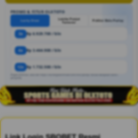
PROMO & FITUR OLXTOTO
Lomba Panjat
Lucky Draw
Prdiksi Bola Parlay
Turnover
3x
Rp 6.929.700 / bln
6x
Rp 3.464.900 / bln
12x
Rp 1.732.500 / bln
Angka estimasi. Bisa ber https://rachelgreenmiller.com/mix-parlay/ sesuai kebijakan bank /
penyedia.
Link Login SBOBET Resmi