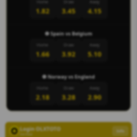
Home
Draw
Away
1.82
3.45
4.15
⚽ Spain vs Belgium
Home
Draw
Away
1.66
3.92
5.10
⚽ Norway vs England
Home
Draw
Away
2.18
3.28
2.90
Login OLXTOTO
Info
Verified