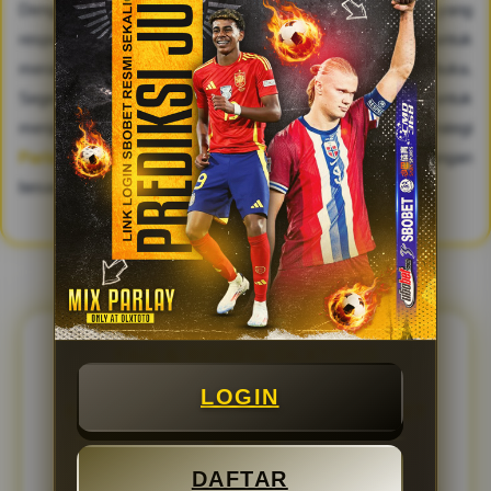
Dengan memanfaatkan kombinasi antara akses link bola yang
responsif dan panduan prediksi jitu harian, peluang untuk
meraih kemenangan beruntun kini menjadi jauh lebih terbuka.
Segera gunakan tautan login resmi yang tersedia untuk
menjelajahi bursa pasaran terlengkap hari ini, racik strategi
Parlay
terbaik Anda, dan rasakan sendiri sensasi kemenangan
besar di setiap pertandingan sepak bola kelas dunia.
FAQ & REVIEW OLXTOTO
LOGIN
FAQ SEPUTARAN PEMAIN SBOBET
RESMI
DAFTAR