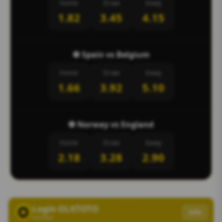
Home
Draw
Away
1.82
3.45
4.15
⚽ Spain vs Belgium
Home
Draw
Away
1.66
3.92
5.10
⚽ Norway vs England
Home
Draw
Away
2.18
3.28
2.90
Login OLXTOTO
Info
Verified