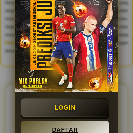
Dengan memanfaatkan kombinasi antara akses link bola yang
responsif dan panduan prediksi jitu harian, peluang untuk
meraih kemenangan beruntun kini menjadi jauh lebih terbuka.
Segera gunakan tautan login resmi yang tersedia untuk
menjelajahi bursa pasaran terlengkap hari ini, racik strategi
Parlay
terbaik Anda, dan rasakan sendiri sensasi kemenangan
besar di setiap pertandingan sepak bola kelas dunia.
FAQ & REVIEW OLXTOTO
LOGIN
FAQ SEPUTARAN PEMAIN SBOBET
RESMI
DAFTAR