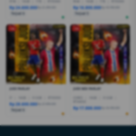
R7AI
|
16GB
|
1TB
|
RTX5060
R5AI
|
16GB
|
1TB
|
RTX5060
Rp 24.600.000
Rp 16.800.000
Rp 21.399.000
Rp 19.799.000
Terjual 6
Terjual 5
-1%
-1%
JUDI PARLAY
JUDI MIX PARLAY
I7
|
16GB
|
512GB
|
RTX5050
CORE5
|
16GB
|
512GB
|
RTX4050
Rp 28.600.080
Rp 27.999.000
Rp 17.888.000
Rp 18.499.000
Terjual 6