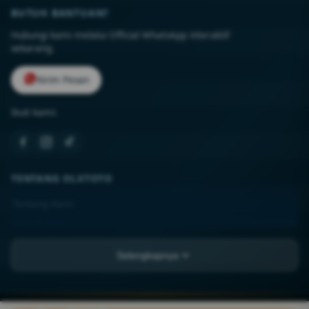
BUTUH BANTUAN?
Hubungi kami melalui Official WhatsApp interaktif
sekarang.
Kirim Pesan
Ikuti kami:
TENTANG OLXTOTO
Tentang Kami
Kontak Kami
Lokasi Toko
Selengkapnya
FAQ
PT TISU-AJAIB
JL. Asia Raya Blok BB No. 12-A, Kel. Sukaramai II,