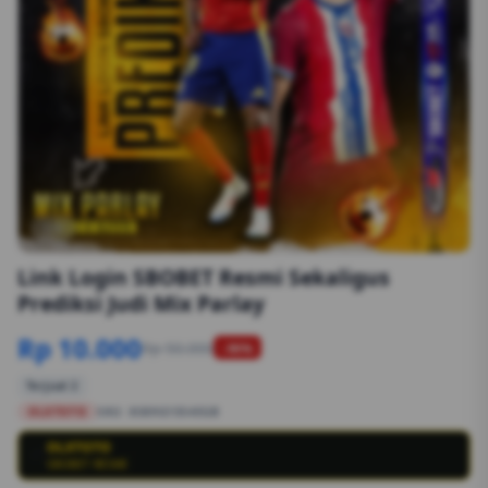
1/6
Link Login SBOBET Resmi Sekaligus
Prediksi Judi Mix Parlay
Rp 10.000
Rp 50.000
-90%
Terjual 2
OLXTOTO
SKU:
8S89G1554EGB
OLXTOTO
💳
SBOBET RESMI