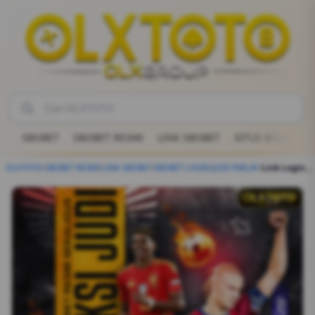
SBOBET
SBOBET RESMI
LINK SBOBET
SITUS BOLA
JU
OLXTOTO
/
SBOBET RESMI
/
LINK SBOBET
/
SBOBET LOGIN
/
JUDI PARLAY
/
Link Login SBOBET Resmi Sekaligus Prediksi Judi Mix Parlay