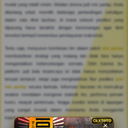
modal yang relatif minim. Melalui skema judi mix parlay, Anda
ditantang untuk memilih beberapa pertandingan sekaligus
dalam satu tiket taruhan, di mana seluruh prediksi yang
dipasang harus berakhir dengan kemenangan agar tiket
tersebut berhasil menembus pembayaran maksimal.
Tentu saja, menyusun kombinasi tim dalam paket
mix parlay
membutuhkan strategi yang matang dan tidak bisa hanya
mengandalkan keberuntungan semata. Oleh karena itu,
platform judi bola terpercaya ini tidak hanya menyediakan
tempat bertaruh, tetapi juga menghadirkan fitur prediksi
judi
mix parlay
secara berkala. Informasi bocoran ini mencakup
analisis mendalam mengenai statistik tim, performa pemain
kunci, riwayat pertemuan, hingga kondisi terkini di lapangan
yang sangat krusial dalam membantu Anda mengambil
keputusan..