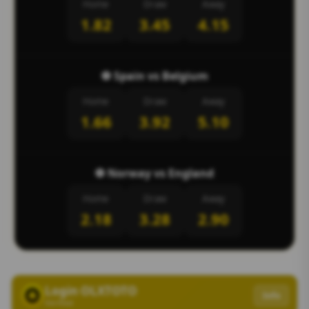
Home
Draw
Away
1.82
3.45
4.15
⚽ Spain vs Belgium
Home
Draw
Away
1.66
3.92
5.10
⚽ Norway vs England
Home
Draw
Away
2.18
3.28
2.90
Login OLXTOTO
Info
Verified