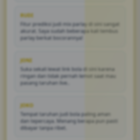
RUDI
Fitur prediksi judi mix parlay di sini sangat
akurat. Saya sudah beberapa kali tembus
parlay berkat bocorannya!
JONI
Suka sekali lewat link bola di sini karena
ringan dan tidak pernah lemot saat mau
pasang taruhan live..
JOKO
Tempat taruhan judi bola paling aman
dan tepercaya. Menang berapa pun pasti
dibayar tanpa ribet.