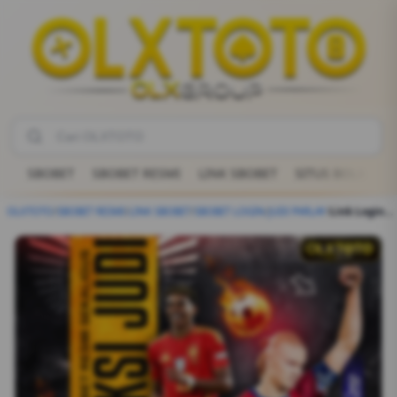
SBOBET
SBOBET RESMI
LINK SBOBET
SITUS BOLA
JU
OLXTOTO
/
SBOBET RESMI
/
LINK SBOBET
/
SBOBET LOGIN
/
JUDI PARLAY
/
Link Login SBOBET Resmi Sekaligus Prediksi Judi Mix Parlay