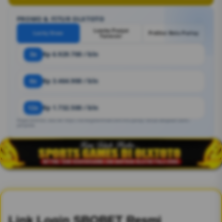
PROMO & FITUR OLXTOTO
Lomba Panjat
Lucky Draw
Prdiksi Bola Parlay
Turnover
3x
Rp 6.929.700 / bln
6x
Rp 3.464.900 / bln
12x
Rp 1.732.500 / bln
Angka estimasi. Bisa ber https://rachelgreenmiller.com/mix-parlay/ sesuai kebijakan bank /
penyedia.
Link Login SBOBET Resmi