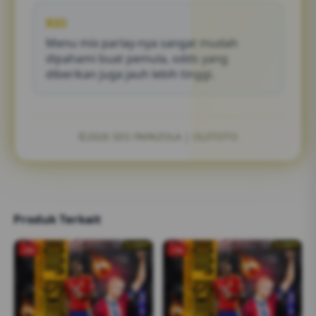
RIO
Menu mix parlay-nya sangat mudah
dipahami buat pemula, odds yang
diberikan juga jauh lebih tinggi.
©2026 SEO PAPAZOLA | OLXTOTO
Produk Terkait
-2%
-1%