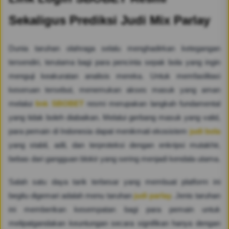
Sekaligus Prediksi Judi Mix Parlay
Dunia taruhan olahraga selalu menghadirkan ketegangan
tersendiri, terutama bagi para pencinta sepak bola yang ingin
menguji keakuratan analisis mereka. Untuk memfasilitasi
keseruan tersebut, menemukan akses masuk yang aman
melalui
link SBOBET
resmi merupakan langkah fundamental
yang tidak boleh diabaikan. Melalui gerbang masuk yang valid,
para pemain di Indonesia dapat menikmati ekosistem
judi bola
yang stabil, adil, dan terproteksi dengan enkripsi mutakhir,
bebas dari gangguan blokir yang sering menjadi kendala utama.
Salah satu daya tarik terbesar yang membuat platform ini
begitu digemari adalah menu taruhan
judi parlay
. Jenis taruhan
ini memberikan kesempatan bagi para pemain untuk
melipatgandakan keuntungan secara signifikan hanya dengan