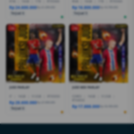
R7AI
|
16GB
|
1TB
|
RTX5060
R5AI
|
16GB
|
1TB
|
RTX5060
Rp 24.600.000
Rp 16.800.000
Rp 21.399.000
Rp 19.799.000
Terjual 6
Terjual 5
-1%
-1%
JUDI PARLAY
JUDI MIX PARLAY
I7
|
16GB
|
512GB
|
RTX5050
CORE5
|
16GB
|
512GB
|
RTX4050
Rp 28.600.080
Rp 27.999.000
Rp 17.888.000
Rp 18.499.000
Terjual 6