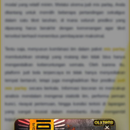
modal yang relatif minim. Melalui skema judi mix parlay, Anda
ditantang untuk memilih beberapa pertandingan sekaligus
dalam satu tiket taruhan, di mana seluruh prediksi yang
dipasang harus berakhir dengan kemenangan agar tiket
tersebut berhasil menembus pembayaran maksimal.
Tentu saja, menyusun kombinasi tim dalam paket
mix parlay
membutuhkan strategi yang matang dan tidak bisa hanya
mengandalkan keberuntungan semata. Oleh karena itu,
platform judi bola terpercaya ini tidak hanya menyediakan
tempat bertaruh, tetapi juga menghadirkan fitur prediksi
judi
mix parlay
secara berkala. Informasi bocoran ini mencakup
analisis mendalam mengenai statistik tim, performa pemain
kunci, riwayat pertemuan, hingga kondisi terkini di lapangan
yang sangat krusial dalam membantu Anda mengambil
keputusan..