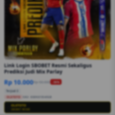
1/6
Link Login SBOBET Resmi Sekaligus
Prediksi Judi Mix Parlay
Rp 10.000
Rp 50.000
-90%
Terjual 2
OLXTOTO
SKU:
8S89G1554EGB
OLXTOTO
💳
SBOBET RESMI