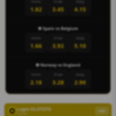
Home
Draw
Away
1.82
3.45
4.15
⚽ Spain vs Belgium
Home
Draw
Away
1.66
3.92
5.10
⚽ Norway vs England
Home
Draw
Away
2.18
3.28
2.90
Login OLXTOTO
Info
Verified