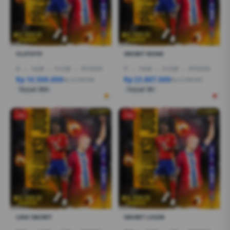
OLXTOTO
SBOBET RESMI
I5
|
16GB
|
512GB
|
RTX3050
I7
|
16GB
|
512GB
|
RTX5050
Rp 10.500.000
Rp 23.887.000
Rp 12.799.000
Rp 21.999.000
Terjual 200+
Terjual 20+
-1%
-1%
LINK SBOBET
SBOBET LOGIN