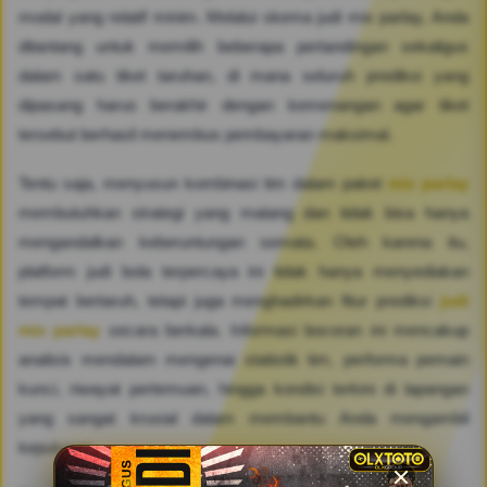
modal yang relatif minim. Melalui skema judi mix parlay, Anda
ditantang untuk memilih beberapa pertandingan sekaligus
dalam satu tiket taruhan, di mana seluruh prediksi yang
dipasang harus berakhir dengan kemenangan agar tiket
tersebut berhasil menembus pembayaran maksimal.
Tentu saja, menyusun kombinasi tim dalam paket
mix parlay
membutuhkan strategi yang matang dan tidak bisa hanya
mengandalkan keberuntungan semata. Oleh karena itu,
platform judi bola terpercaya ini tidak hanya menyediakan
tempat bertaruh, tetapi juga menghadirkan fitur prediksi
judi
mix parlay
secara berkala. Informasi bocoran ini mencakup
analisis mendalam mengenai statistik tim, performa pemain
kunci, riwayat pertemuan, hingga kondisi terkini di lapangan
yang sangat krusial dalam membantu Anda mengambil
keputusan..