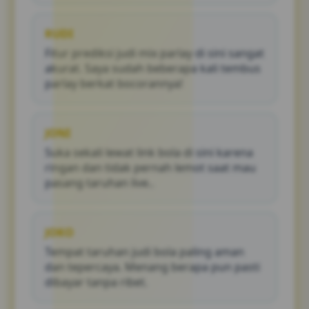
RUDI
Fitur prediksi judi mix parlay di sini sangat
akurat. Saya sudah beberapa kali tembus
parlay berkat bocorannya!
JONI
Suka sekali lewat link bola di sini karena
ringan dan tidak pernah lemot saat mau
pasang taruhan live..
JOKO
Tempat taruhan judi bola paling aman
dan tepercaya. Menang berapa pun pasti
dibayar tanpa ribet.