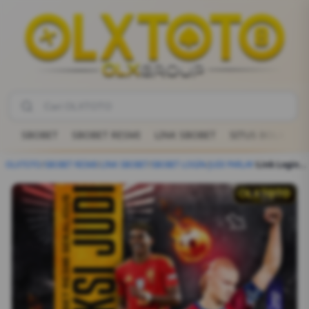
SBOBET
SBOBET RESMI
LINK SBOBET
SITUS BOLA
JU
OLXTOTO
/
SBOBET RESMI
/
LINK SBOBET
/
SBOBET LOGIN
/
JUDI PARLAY
/
Link Login SBOBET Resmi Sekaligus Prediksi Judi Mix Parlay