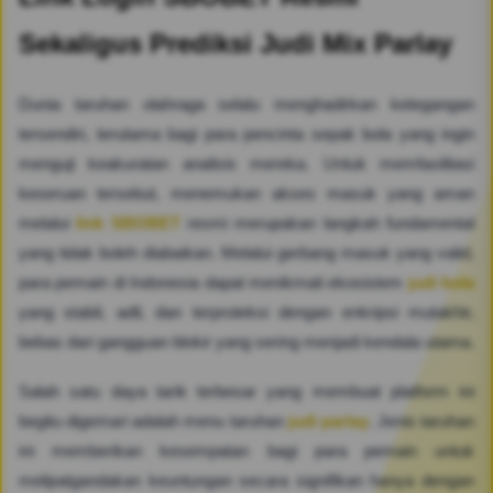
Sekaligus Prediksi Judi Mix Parlay
Dunia taruhan olahraga selalu menghadirkan ketegangan
tersendiri, terutama bagi para pencinta sepak bola yang ingin
menguji keakuratan analisis mereka. Untuk memfasilitasi
keseruan tersebut, menemukan akses masuk yang aman
melalui
link SBOBET
resmi merupakan langkah fundamental
yang tidak boleh diabaikan. Melalui gerbang masuk yang valid,
para pemain di Indonesia dapat menikmati ekosistem
judi bola
yang stabil, adil, dan terproteksi dengan enkripsi mutakhir,
bebas dari gangguan blokir yang sering menjadi kendala utama.
Salah satu daya tarik terbesar yang membuat platform ini
begitu digemari adalah menu taruhan
judi parlay
. Jenis taruhan
ini memberikan kesempatan bagi para pemain untuk
melipatgandakan keuntungan secara signifikan hanya dengan