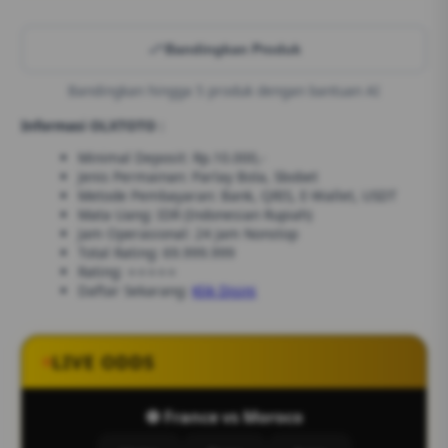
Bandingkan Produk
Bandingkan hingga 5 produk dengan bantuan AI
Informasi OLXTOTO :
Minimal Deposit: Rp.10.000,-
Jenis Permainan: Parlay Bola, Sbobet
Metode Pembayaran: Bank, QRIS, E-Wallet, USDT
Mata Uang: IDR (Indonesian Rupiah)
Jam Operasional: 24 Jam Nonstop
Total Rating: 69.999.999
Rating: ⭐⭐⭐⭐⭐
Daftar Sekarang:
Klik Disini
LIVE ODDS
⚽ France vs Moroco