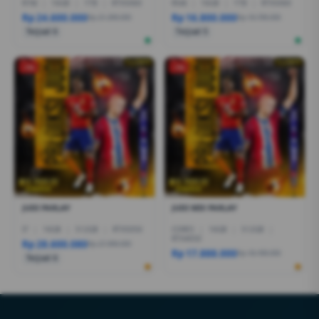
R7AI
|
16GB
|
1TB
|
RTX5060
R5AI
|
16GB
|
1TB
|
RTX5060
Rp 24.600.000
Rp 16.800.000
Rp 21.399.000
Rp 19.799.000
Terjual 6
Terjual 5
-1%
-1%
JUDI PARLAY
JUDI MIX PARLAY
I7
|
16GB
|
512GB
|
RTX5050
CORE5
|
16GB
|
512GB
|
RTX4050
Rp 28.600.080
Rp 27.999.000
Rp 17.888.000
Rp 18.499.000
Terjual 6