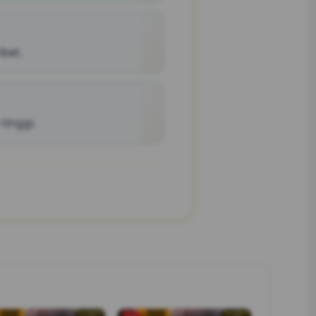
ibet.
tinggi.