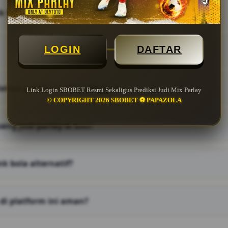
k SBOBET resmi yang aman?
terbaru langsung melalui situs kami yang selalu diperbarui seti
LOGIN
DAFTAR
lay di mana Anda menggabungkan minimal 3 pertandingan dalam s
r.
iakan prediksi pertandingan?
Link Login SBOBET Resmi Sekaligus Prediksi Judi Mix Parlay
© COPYRIGHT 2026 SBOBET ⚽️ PAPAZOLA
judi mix parlay akurat setiap hari berdasarkan statistik tim un
g judi parlay di sini?
 parlay dengan memilih minimal 3 tim hingga maksimal sesuai b
k bola alternatif?
sediakan, lakukan login dengan akun Anda, dan Anda bisa langs
 di platform ini aman?
enkripsi tercanggih untuk melindungi data pribadi dan memasti