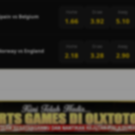
Home
Draw
Away
pain vs Belgium
1.66
3.92
5.10
Home
Draw
Away
Norway vs England
2.18
3.28
2.90