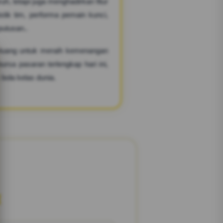
uh, tetapi juga menghadirkan fitur
tik tim, performa pemain kunci,
putusan..
peluang untuk meraih kemenangan
ursa pasaran terlengkap hari ini,
bola kelas dunia.
I