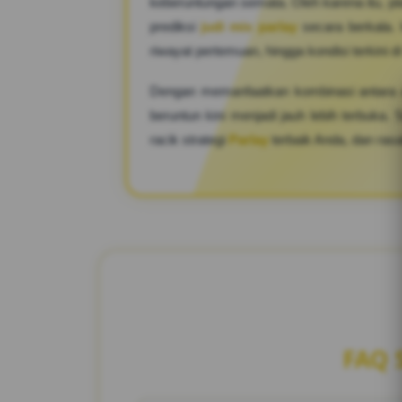
keberuntungan semata. Oleh karena itu, pla
prediksi
judi mix parlay
secara berkala. 
riwayat pertemuan, hingga kondisi terkini
Dengan memanfaatkan kombinasi antara ak
beruntun kini menjadi jauh lebih terbuka. 
racik strategi
Parlay
terbaik Anda, dan rasa
FAQ 