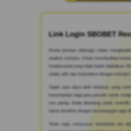
Link Login SBOBET Resm
Dunia taruhan olahraga selalu menghadir
analisis mereka. Untuk memfasilitasi ke
fundamental yang tidak boleh diabaikan. M
stabil, adil, dan terproteksi dengan enkrip
Salah satu daya tarik terbesar yang mem
kesempatan bagi para pemain untuk melipa
mix parlay, Anda ditantang untuk memilih
harus berakhir dengan kemenangan agar t
Tentu saja, menyusun kombinasi tim d