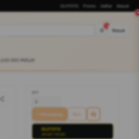
OLXTOTO
Promo
Daftar
Masuk
0
0
🛒
Masuk
JUDI MIX PARLAY
QTY
+ Keranjang
Beli
OLXTOTO
💳
SBOBET RESMI