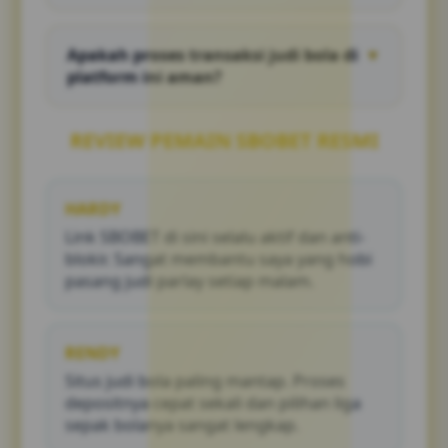
Cukup klik link bola resmi yang kami
sediakan, lakukan login dengan akun Anda,
Apakah proses transaksi judi bola di
▼
dan Anda bisa langsung memasang taruhan
platform ini aman?
dengan lancar.
Sangat aman. Kami menggunakan sistem
enkripsi tercanggih untuk melindungi data
REVIEW PEMAIN SBOBET RESMI
pribadi dan memastikan proses deposit serta
penarikan dana berjalan instan.
HARDY
Link SBOBET di sini selalu aktif dan anti-
blokir. Sangat membantu saya yang hobi
pasang judi parlay setiap malam.
RENDY
Situs judi bola paling mantap. Proses
depositnya cepat sekali dan pilihan liga
sepak bolanya sangat lengkap.