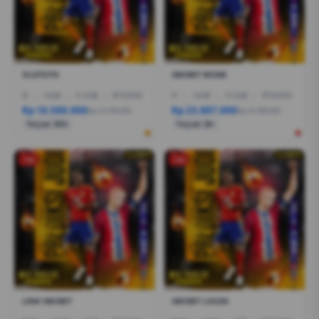
OLXTOTO
SBOBET RESMI
I5
|
16GB
|
512GB
|
RTX3050
I7
|
16GB
|
512GB
|
RTX5050
Rp 10.500.000
Rp 23.887.000
Rp 12.799.000
Rp 21.999.000
Terjual 200+
Terjual 20+
-1%
-1%
LINK SBOBET
SBOBET LOGIN