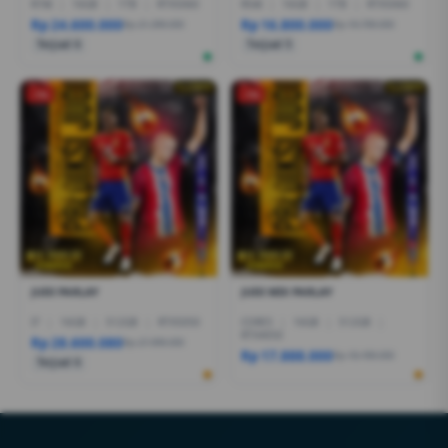
R7AI
|
16GB
|
1TB
|
RTX5060
R5AI
|
16GB
|
1TB
|
RTX5060
Rp 24.600.000
Rp 16.800.000
Rp 21.399.000
Rp 19.799.000
Terjual 6
Terjual 5
-1%
-1%
JUDI PARLAY
JUDI MIX PARLAY
I7
|
16GB
|
512GB
|
RTX5050
CORE5
|
16GB
|
512GB
|
RTX4050
Rp 28.600.080
Rp 27.999.000
Rp 17.888.000
Rp 18.499.000
Terjual 6