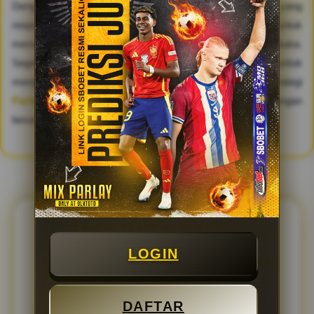
Dengan memanfaatkan kombinasi antara akses link bola yang
responsif dan panduan prediksi jitu harian, peluang untuk
meraih kemenangan beruntun kini menjadi jauh lebih terbuka.
Segera gunakan tautan login resmi yang tersedia untuk
menjelajahi bursa pasaran terlengkap hari ini, racik strategi
Parlay
terbaik Anda, dan rasakan sendiri sensasi kemenangan
besar di setiap pertandingan sepak bola kelas dunia.
FAQ & REVIEW OLXTOTO
LOGIN
FAQ SEPUTARAN PEMAIN SBOBET
RESMI
DAFTAR