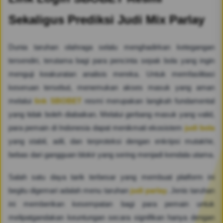
Sekaligus Prediksi Judi Mix Parlay
Dunia taruhan olahraga selalu menghadirkan ketegangan
tersendiri, terutama bagi para pencinta sepak bola yang ingin
menguji keakuratan analisis mereka. Untuk memfasilitasi
keseruan tersebut, menemukan akses masuk yang aman
melalui
link SBOBET
resmi merupakan langkah fundamental
yang tidak boleh diabaikan. Melalui gerbang masuk yang valid,
para pemain di Indonesia dapat menikmati ekosistem
judi bola
yang stabil, adil, dan terproteksi dengan enkripsi mutakhir,
bebas dari gangguan blokir yang sering menjadi kendala utama.
Salah satu daya tarik terbesar yang membuat platform ini
begitu digemari adalah menu taruhan
judi parlay
. Jenis taruhan
ini memberikan kesempatan bagi para pemain untuk
melipatgandakan keuntungan secara signifikan hanya dengan