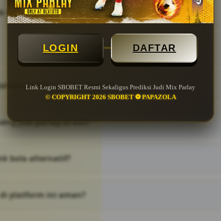
k SBOBET resmi yang aman?
terbaru langsung melalui situs kami yang selalu diperbarui seti
LOGIN
DAFTAR
lay di mana Anda menggabungkan minimal 3 pertandingan dalam s
r.
iakan prediksi pertandingan?
Link Login SBOBET Resmi Sekaligus Prediksi Judi Mix Parlay
© COPYRIGHT 2026 SBOBET ⚽️ PAPAZOLA
judi mix parlay akurat setiap hari berdasarkan statistik tim un
g judi parlay di sini?
 parlay dengan memilih minimal 3 tim hingga maksimal sesuai b
k bola alternatif?
sediakan, lakukan login dengan akun Anda, dan Anda bisa langs
 di platform ini aman?
enkripsi tercanggih untuk melindungi data pribadi dan memasti