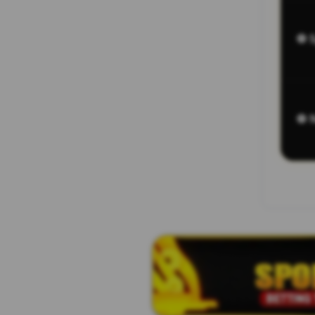
⚽ S
⚽ 