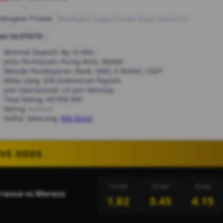
ndingkan Produk
Bandingkan hingga 5 produk dengan bantuan AI
asi OLXTOTO :
Minimal Deposit: Rp.10.000,-
Jenis Permainan: Parlay Bola, Sbobet
Metode Pembayaran: Bank, QRIS, E-Wallet, USDT
Mata Uang: IDR (Indonesian Rupiah)
Jam Operasional: 24 Jam Nonstop
Total Rating: 69.999.999
Rating: ⭐⭐⭐⭐⭐
Daftar Sekarang:
Klik Disini
IVE ODDS
Home
Draw
Away
rance vs Moroco
1.82
3.45
4.15