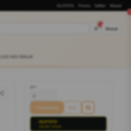
OLXTOTO
Promo
Daftar
Masuk
0
0
🛒
Masuk
JUDI MIX PARLAY
QTY
+ Keranjang
Beli
OLXTOTO
💳
SBOBET RESMI