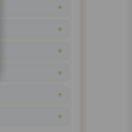
▼
ap hari untuk menjamin akses
▼
atu tiket untuk mendapatkan
▼
tuk membantu Anda memilih tim
▼
atas pasaran judi bola yang
▼
ung memasang taruhan dengan
▼
kan proses deposit serta