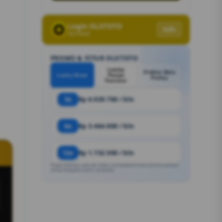
Login OLXTOTO
Info
Verified
PROMO & FITUR OLXTOTO
Lomba
Prdiksi Bola
Lucky Draw
Panjat
Parlay
Turnover
3x
Rp 6.929.700 / bln
6x
Rp 3.464.900 / bln
12x
Rp 1.732.500 / bln
Angka estimasi. Bisa ber https://rachelgreenmiller.com/mix-parlay/
sesuai kebijakan bank / penyedia.