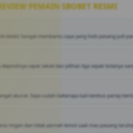
REVIEW PEMAIN SBOBET RESMI
 anti-blokir. Sangat membantu saya yang hobi pasang judi pa
s depositnya cepat sekali dan pilihan liga sepak bolanya sa
ni sangat akurat. Saya sudah beberapa kali tembus parlay ber
karena ringan dan tidak pernah lemot saat mau pasang taruhan