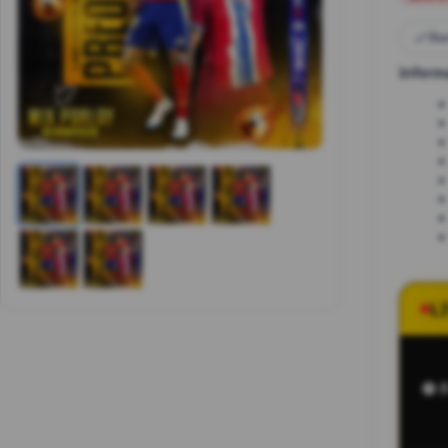
Ba
Inform
L
⚽ F