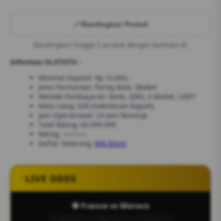
Bandingkan Produk
Bandingkan hingga 5 produk dengan bantuan AI
Informasi OLXTOTO :
Minimal Deposit: Rp.10.000,-
Jenis Permainan: Parlay Bola, Sbobet
Metode Pembayaran: Bank, QRIS, E-Wallet, USDT
Mata Uang: IDR (Indonesian Rupiah)
Jam Operasional: 24 Jam Nonstop
Total Rating: 69.999.999
Rating: ⭐⭐⭐⭐⭐
Daftar Sekarang:
Klik Disini
LIVE ODDS
⚽ France vs Moroco