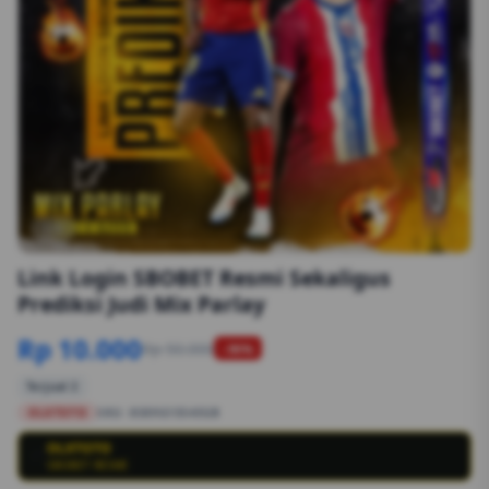
1/6
Link Login SBOBET Resmi Sekaligus
Prediksi Judi Mix Parlay
Rp 10.000
Rp 50.000
-90%
Terjual 2
OLXTOTO
SKU:
8S89G1554EGB
OLXTOTO
💳
SBOBET RESMI