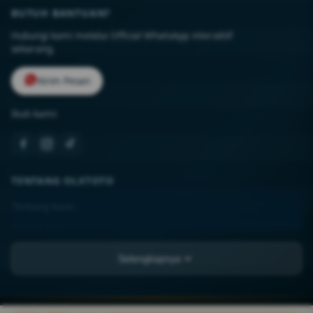
BUTUH BANTUAN?
Hubungi kami melalui Official WhatsApp interaktif
sekarang.
Kirim Pesan
Ikuti kami:
TENTANG OLXTOTO
Tentang Kami
Kontak Kami
Lokasi Toko
Selengkapnya
FAQ
PT TISU-AJAIB
JL. Asia Raya Blok BB No. 12-A, Kel. Sukaramai II,