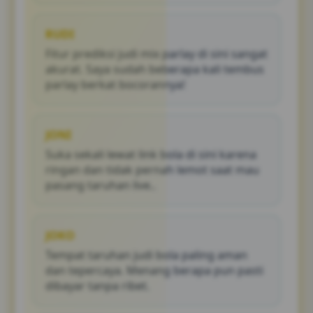
RUDI
Fitur prediksi judi mix parlay di sini sangat
akurat. Saya sudah beberapa kali tembus
parlay berkat bocorannya!
JONI
Suka sekali lewat link bola di sini karena
ringan dan tidak pernah lemot saat mau
pasang taruhan live..
JOKO
Tempat taruhan judi bola paling aman
dan tepercaya. Menang berapa pun pasti
dibayar tanpa ribet.