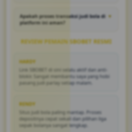
Cukup klik link bola resmi yang kami
sediakan, lakukan login dengan akun Anda,
Apakah proses transaksi judi bola di
▼
dan Anda bisa langsung memasang taruhan
platform ini aman?
dengan lancar.
Sangat aman. Kami menggunakan sistem
enkripsi tercanggih untuk melindungi data
REVIEW PEMAIN SBOBET RESMI
pribadi dan memastikan proses deposit serta
penarikan dana berjalan instan.
HARDY
Link SBOBET di sini selalu aktif dan anti-
blokir. Sangat membantu saya yang hobi
pasang judi parlay setiap malam.
RENDY
Situs judi bola paling mantap. Proses
depositnya cepat sekali dan pilihan liga
sepak bolanya sangat lengkap.