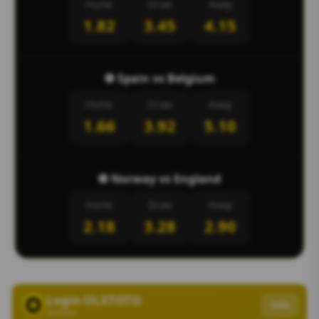
Home
Draw
Away
1.82
3.45
4.15
⚽ Spain vs Belgium
Home
Draw
Away
1.66
3.92
5.10
⚽ Norway vs England
Home
Draw
Away
2.18
3.28
2.90
Login OLXTOTO
Info
Verified