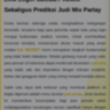
Sekaligus Prediksi Judi Mix Parlay
Dunia taruhan olahraga selalu menghadirkan ketegangan
tersendiri, terutama bagi para pencinta sepak bola yang ingin
menguji keakuratan analisis mereka. Untuk memfasilitasi
keseruan tersebut, menemukan akses masuk yang aman
melalui
link SBOBET
resmi merupakan langkah fundamental
yang tidak boleh diabaikan. Melalui gerbang masuk yang valid,
para pemain di Indonesia dapat menikmati ekosistem
judi bola
yang stabil, adil, dan terproteksi dengan enkripsi mutakhir,
bebas dari gangguan blokir yang sering menjadi kendala utama.
Salah satu daya tarik terbesar yang membuat platform ini
begitu digemari adalah menu taruhan
judi parlay
. Jenis taruhan
ini memberikan kesempatan bagi para pemain untuk
melipatgandakan keuntungan secara signifikan hanya dengan