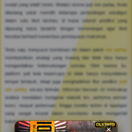
modal yang relatif minim. Melalui skema judi mix parlay, Anda
ditantang untuk memilih beberapa pertandingan sekaligus
dalam satu tiket taruhan, di mana seluruh prediksi yang
dipasang harus berakhir dengan kemenangan agar tiket
tersebut berhasil menembus pembayaran maksimal.
Tentu saja, menyusun kombinasi tim dalam paket
mix parlay
membutuhkan strategi yang matang dan tidak bisa hanya
mengandalkan keberuntungan semata. Oleh karena itu,
platform judi bola terpercaya ini tidak hanya menyediakan
tempat bertaruh, tetapi juga menghadirkan fitur prediksi
judi
mix parlay
secara berkala. Informasi bocoran ini mencakup
analisis mendalam mengenai statistik tim, performa pemain
kunci, riwayat pertemuan, hingga kondisi terkini di lapangan
yang sangat krusial dalam membantu Anda mengambil
keputusan..