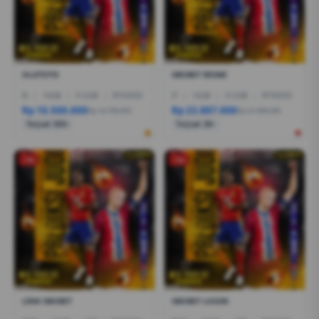
OLXTOTO
SBOBET RESMI
I5
|
16GB
|
512GB
|
RTX3050
I7
|
16GB
|
512GB
|
RTX5050
Rp 10.500.000
Rp 23.887.000
Rp 12.799.000
Rp 21.999.000
Terjual 200+
Terjual 20+
-1%
-1%
LINK SBOBET
SBOBET LOGIN