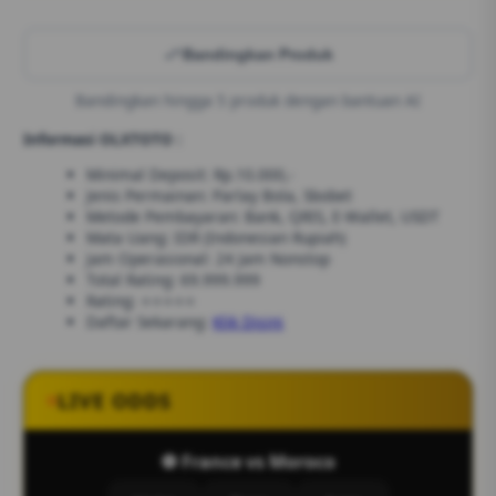
Bandingkan Produk
Bandingkan hingga 5 produk dengan bantuan AI
Informasi OLXTOTO :
Minimal Deposit: Rp.10.000,-
Jenis Permainan: Parlay Bola, Sbobet
Metode Pembayaran: Bank, QRIS, E-Wallet, USDT
Mata Uang: IDR (Indonesian Rupiah)
Jam Operasional: 24 Jam Nonstop
Total Rating: 69.999.999
Rating: ⭐⭐⭐⭐⭐
Daftar Sekarang:
Klik Disini
LIVE ODDS
⚽ France vs Moroco