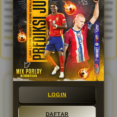
Dengan memanfaatkan kombinasi antara akses link bola yang
responsif dan panduan prediksi jitu harian, peluang untuk
meraih kemenangan beruntun kini menjadi jauh lebih terbuka.
Segera gunakan tautan login resmi yang tersedia untuk
menjelajahi bursa pasaran terlengkap hari ini, racik strategi
Parlay
terbaik Anda, dan rasakan sendiri sensasi kemenangan
besar di setiap pertandingan sepak bola kelas dunia.
FAQ & REVIEW OLXTOTO
LOGIN
FAQ SEPUTARAN PEMAIN SBOBET
RESMI
DAFTAR