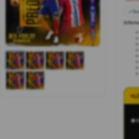
Ba
Inform
L
⚽ F