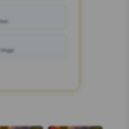
ibet.
tinggi.