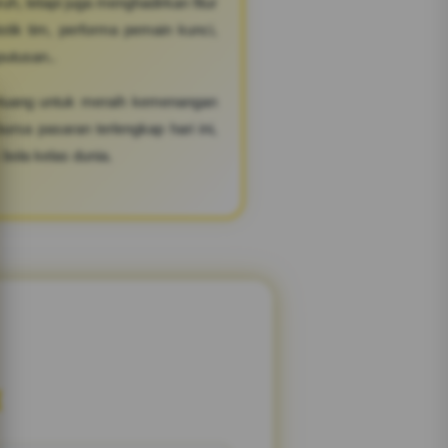
uh, tetapi juga menghadirkan fitur
tik tim, performa pemain kunci,
putusan..
peluang untuk meraih kemenangan
ursa pasaran terlengkap hari ini,
bola kelas dunia.
I