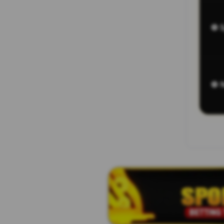
⚽ S
⚽ 