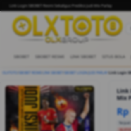
Link Login SBOBET Resmi Sekaligus Prediksi Judi Mix Parlay
SBOBET
SBOBET RESMI
LINK SBOBET
SITUS BOLA
OLXTOTO
/
SBOBET RESMI
/
LINK SBOBET
/
SBOBET LOGIN
/
JUDI PARLAY
/
Link Login S
Link
Mix 
Rp 
Terjual
OLXTO