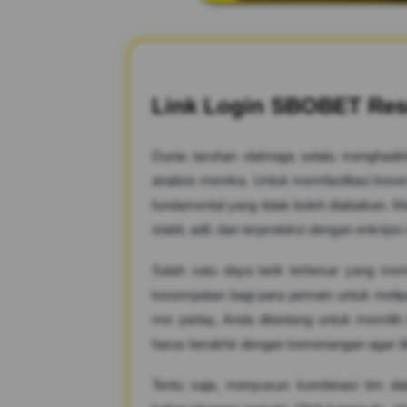
Link Login SBOBET Resm
Dunia taruhan olahraga selalu menghadir
analisis mereka. Untuk memfasilitasi ke
fundamental yang tidak boleh diabaikan. M
stabil, adil, dan terproteksi dengan enkrip
Salah satu daya tarik terbesar yang mem
kesempatan bagi para pemain untuk melipa
mix parlay, Anda ditantang untuk memilih
harus berakhir dengan kemenangan agar t
Tentu saja, menyusun kombinasi tim d