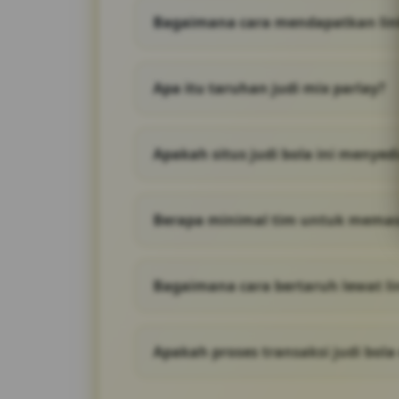
Bagaimana cara mendapatkan lin
Anda bisa mengakses login link SBOBET 
bebas blokir dan aman.
Apa itu taruhan judi mix parlay?
Judi mix parlay adalah jenis judi par
perkalian kemenangan yang sangat besa
Apakah situs judi bola ini menyed
Ya, kami menyediakan bocoran prediksi 
jagoan secara tepat.
Berapa minimal tim untuk memasan
Anda bisa mulai memasang taruhan judi
sedang berlangsung.
Bagaimana cara bertaruh lewat lin
Cukup klik link bola resmi yang kami 
lancar.
Apakah proses transaksi judi bola
Sangat aman. Kami menggunakan sistem 