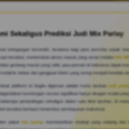
i Sekaligus Prediksi Judi Mix Parlay
kan ketegangan tersendiri, terutama bagi para pencinta sepak bol
seruan tersebut, menemukan akses masuk yang aman melalui
link 
elalui gerbang masuk yang valid, para pemain di Indonesia dapat m
si mutakhir, bebas dari gangguan blokir yang sering menjadi kendala u
buat platform ini begitu digemari adalah menu taruhan
judi parla
tgandakan keuntungan secara signifikan hanya dengan modal yang r
 beberapa pertandingan sekaligus dalam satu tiket taruhan, di man
iket tersebut berhasil menembus pembayaran maksimal.
alam paket
mix parlay
membutuhkan strategi yang matang dan t