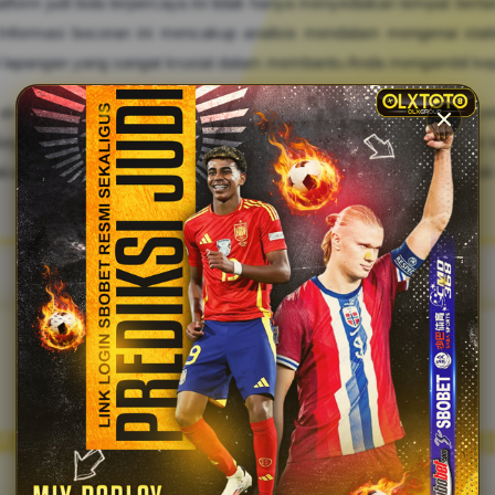
tform judi bola terpercaya ini tidak hanya menyediakan tempat bertar
Informasi bocoran ini mencakup analisis mendalam mengenai statis
 di lapangan yang sangat krusial dalam membantu Anda mengambil ke
ses link bola yang responsif dan panduan prediksi jitu harian, 
Segera gunakan tautan login resmi yang tersedia untuk menjelajahi b
kan sendiri sensasi kemenangan besar di setiap pertandingan sepak 
FAQ & REVIEW OLXTOTO
SEPUTARAN PEMAIN SBOBET RESM