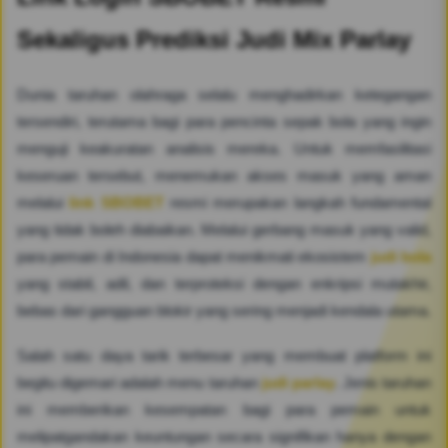
Sekaligus Prediksi Judi Mix Parlay
Dunia taruhan olahraga selalu menghadirkan ketegangan
tersendiri, terutama bagi para pencinta sepak bola yang ingin
menguji keakuratan analisis mereka. Untuk memfasilitasi
keseruan tersebut, menemukan akses masuk yang aman
melalui
link SBOBET
resmi merupakan langkah fundamental
yang tidak boleh diabaikan. Melalui gerbang masuk yang valid,
para pemain di Indonesia dapat menikmati ekosistem
judi bola
yang stabil, adil, dan terproteksi dengan enkripsi mutakhir,
bebas dari gangguan blokir yang sering menjadi kendala utama.
Salah satu daya tarik terbesar yang membuat platform ini
begitu digemari adalah menu taruhan
judi parlay
. Jenis taruhan
ini memberikan kesempatan bagi para pemain untuk
melipatgandakan keuntungan secara signifikan hanya dengan