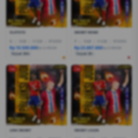
OLXTOTO
SBOBET RESMI
I5
|
16GB
|
512GB
|
RTX3050
I7
|
16GB
|
512GB
|
RTX5050
Rp 10.500.000
Rp 23.887.000
Rp 12.799.000
Rp 21.999.000
Terjual 200+
Terjual 20+
-1%
-1%
LINK SBOBET
SBOBET LOGIN