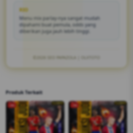
RIO
Menu mix parlay-nya sangat mudah
dipahami buat pemula, odds yang
diberikan juga jauh lebih tinggi.
©2026 SEO PAPAZOLA | OLXTOTO
Produk Terkait
-2%
-1%