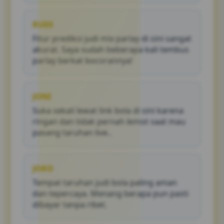
RUDI
Fitur prediksi judi mix parlay di sini sangat
akurat. Saya sudah beberapa kali tembus
parlay berkat bocorannya!
JONI
Suka sekali lewat link bola di sini karena
ringan dan tidak pernah lemot saat mau
pasang taruhan live..
JOKO
Tempat taruhan judi bola paling aman
dan tepercaya. Menang berapa pun pasti
dibayar tanpa ribet.