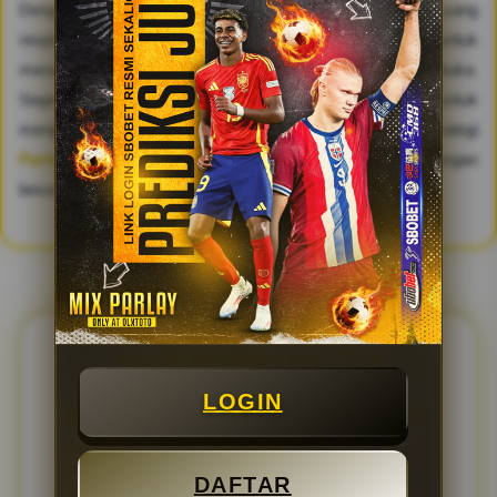
Dengan memanfaatkan kombinasi antara akses link bola yang
responsif dan panduan prediksi jitu harian, peluang untuk
meraih kemenangan beruntun kini menjadi jauh lebih terbuka.
Segera gunakan tautan login resmi yang tersedia untuk
menjelajahi bursa pasaran terlengkap hari ini, racik strategi
Parlay
terbaik Anda, dan rasakan sendiri sensasi kemenangan
besar di setiap pertandingan sepak bola kelas dunia.
FAQ & REVIEW OLXTOTO
LOGIN
FAQ SEPUTARAN PEMAIN SBOBET
RESMI
DAFTAR