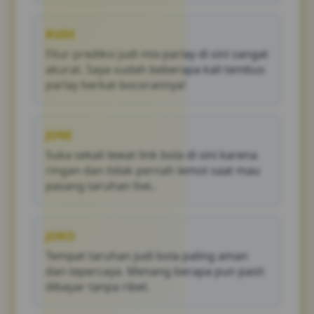
RUDI
Fitur prediksi judi mix parlay di sini sangat
akurat. Saya sudah beberapa kali tembus
parlay berkat bocorannya!
JONI
Suka sekali lewat link bola di sini karena
ringan dan tidak pernah lemot saat mau
pasang taruhan live..
JOKO
Tempat taruhan judi bola paling aman
dan tepercaya. Menang berapa pun pasti
dibayar tanpa ribet.