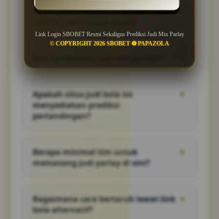
Bagaimana cara mendapatkan link
▼
SBOBET resmi yang aman?
Link Login SBOBET Resmi Sekaligus Prediksi Judi Mix Parlay
Anda bisa mengakses login link SBOBET
© COPYRIGHT 2026 SBOBET ⚽️ PAPAZOLA
terbaru langsung melalui situs kami yang
Apa itu taruhan judi mix parlay?
▼
selalu diperbarui setiap hari untuk menjamin
akses bebas blokir dan aman.
Judi mix parlay adalah jenis judi parlay di
mana Anda menggabungkan minimal 3
Apakah situs judi bola ini
▼
pertandingan dalam satu tiket untuk
menyediakan prediksi
mendapatkan perkalian kemenangan yang
pertandingan?
sangat besar.
Ya, kami menyediakan bocoran prediksi judi
mix parlay akurat setiap hari berdasarkan
Berapa minimal tim untuk
▼
statistik tim untuk membantu Anda memilih
memasang judi parlay di sini?
tim jagoan secara tepat.
Anda bisa mulai memasang taruhan judi
parlay dengan memilih minimal 3 tim hingga
Bagaimana cara bertaruh lewat link
▼
maksimal sesuai batas pasaran judi bola
bola alternatif?
yang sedang berlangsung.