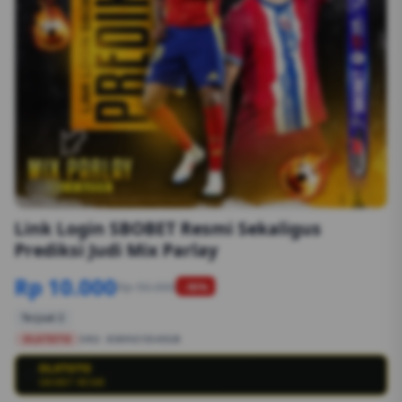
1/6
Link Login SBOBET Resmi Sekaligus
Prediksi Judi Mix Parlay
Rp 10.000
Rp 50.000
-90%
Terjual 2
OLXTOTO
SKU:
8S89G1554EGB
OLXTOTO
💳
SBOBET RESMI