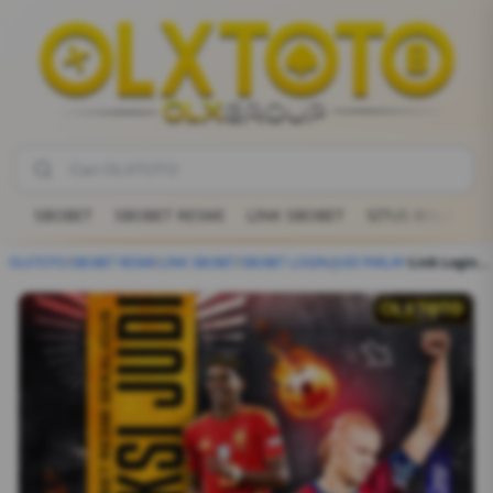
SBOBET
SBOBET RESMI
LINK SBOBET
SITUS BOLA
JU
OLXTOTO
/
SBOBET RESMI
/
LINK SBOBET
/
SBOBET LOGIN
/
JUDI PARLAY
/
Link Login SBOBET Resmi Sekaligus Prediksi Judi Mix Parlay