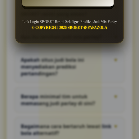
Bagaimana cara mendapatkan link
▼
SBOBET resmi yang aman?
Link Login SBOBET Resmi Sekaligus Prediksi Judi Mix Parlay
Anda bisa mengakses login link SBOBET
© COPYRIGHT 2026 SBOBET ⚽️ PAPAZOLA
terbaru langsung melalui situs kami yang
Apa itu taruhan judi mix parlay?
▼
selalu diperbarui setiap hari untuk menjamin
akses bebas blokir dan aman.
Judi mix parlay adalah jenis judi parlay di
mana Anda menggabungkan minimal 3
Apakah situs judi bola ini
▼
pertandingan dalam satu tiket untuk
menyediakan prediksi
mendapatkan perkalian kemenangan yang
pertandingan?
sangat besar.
Ya, kami menyediakan bocoran prediksi judi
mix parlay akurat setiap hari berdasarkan
Berapa minimal tim untuk
▼
statistik tim untuk membantu Anda memilih
memasang judi parlay di sini?
tim jagoan secara tepat.
Anda bisa mulai memasang taruhan judi
parlay dengan memilih minimal 3 tim hingga
Bagaimana cara bertaruh lewat link
▼
maksimal sesuai batas pasaran judi bola
bola alternatif?
yang sedang berlangsung.