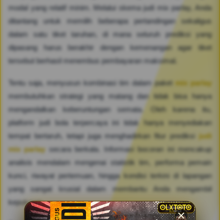
modal yang relatif minim. Melalui skema judi mix parlay, Anda
ditantang untuk memilih beberapa pertandingan sekaligus
dalam satu tiket taruhan, di mana seluruh prediksi yang
dipasang harus berakhir dengan kemenangan agar tiket
tersebut berhasil menembus pembayaran maksimal.
Tentu saja, menyusun kombinasi tim dalam paket
mix parlay
membutuhkan strategi yang matang dan tidak bisa hanya
mengandalkan keberuntungan semata. Oleh karena itu,
platform judi bola terpercaya ini tidak hanya menyediakan
tempat bertaruh, tetapi juga menghadirkan fitur prediksi
judi
mix parlay
secara berkala. Informasi bocoran ini mencakup
analisis mendalam mengenai statistik tim, performa pemain
kunci, riwayat pertemuan, hingga kondisi terkini di lapangan
yang sangat krusial dalam membantu Anda mengambil
keputusan..