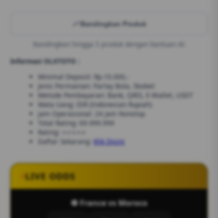
Bandingkan Produk
Bandingkan hingga 5 produk dengan bantuan AI
Informasi OLXTOTO :
Minimal Deposit: Rp.10.000,-
Jenis Permainan: Parlay Bola, Sbobet
Metode Pembayaran: Bank, QRIS, E-Wallet, USDT
Mata Uang: IDR (Indonesian Rupiah)
Jam Operasional: 24 Jam Nonstop
Total Rating: 69.999.999
Rating: ⭐⭐⭐⭐⭐
Daftar Sekarang:
Klik Disini
LIVE ODDS
⚽ France vs Moroco