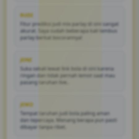
RUDI
Fitur prediksi judi mix parlay di sini sangat
akurat. Saya sudah beberapa kali tembus
parlay berkat bocorannya!
JONI
Suka sekali lewat link bola di sini karena
ringan dan tidak pernah lemot saat mau
pasang taruhan live..
JOKO
Tempat taruhan judi bola paling aman
dan tepercaya. Menang berapa pun pasti
dibayar tanpa ribet.