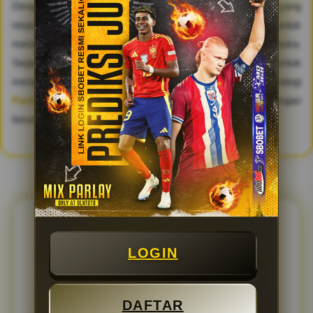
Dengan memanfaatkan kombinasi antara akses link bola yang
responsif dan panduan prediksi jitu harian, peluang untuk
meraih kemenangan beruntun kini menjadi jauh lebih terbuka.
Segera gunakan tautan login resmi yang tersedia untuk
menjelajahi bursa pasaran terlengkap hari ini, racik strategi
Parlay
terbaik Anda, dan rasakan sendiri sensasi kemenangan
besar di setiap pertandingan sepak bola kelas dunia.
FAQ & REVIEW OLXTOTO
LOGIN
FAQ SEPUTARAN PEMAIN SBOBET
RESMI
DAFTAR