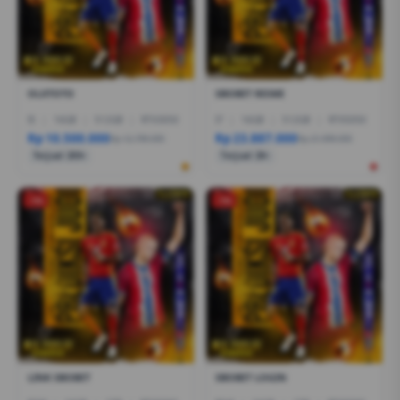
OLXTOTO
SBOBET RESMI
I5
|
16GB
|
512GB
|
RTX3050
I7
|
16GB
|
512GB
|
RTX5050
Rp 10.500.000
Rp 23.887.000
Rp 12.799.000
Rp 21.999.000
Terjual 200+
Terjual 20+
-1%
-1%
LINK SBOBET
SBOBET LOGIN