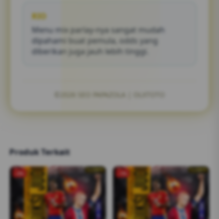
RIO
Menu mix parlay-nya sangat mudah
dipahami buat pemula, odds yang
diberikan juga jauh lebih tinggi.
©2026 SEO PAPAZOLA | OLXTOTO
Produk Terkait
-2%
-1%