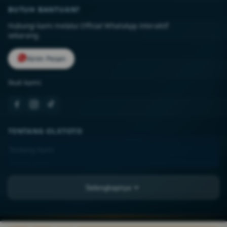
BUTUH BANTUAN?
Hubungi kami melalui Official WhatsApp interaktif
sekarang.
Kirim Pesan
Ikuti kami:
TENTANG OLXTOTO
Tentang Kami
Kontak Kami
Lokasi Toko
Selengkapnya
FAQ
PT TISU-AJAIB
JL. Asia Raya Blok BB No. 12-A, Kel. Sukaramai II,