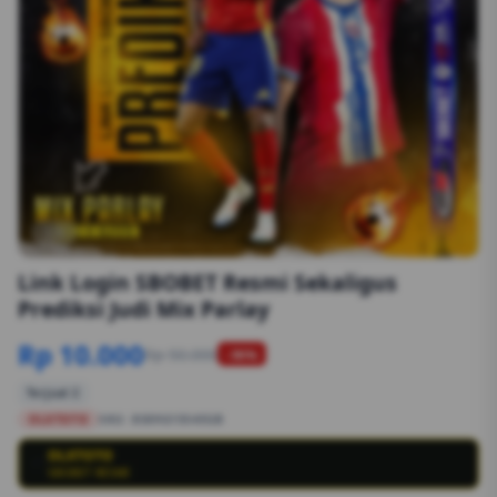
1/6
Link Login SBOBET Resmi Sekaligus
Prediksi Judi Mix Parlay
Rp 10.000
Rp 50.000
-90%
Terjual 2
OLXTOTO
SKU:
8S89G1554EGB
OLXTOTO
💳
SBOBET RESMI