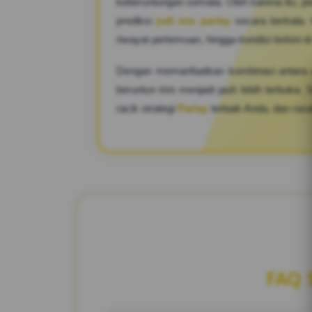
keberuntungan semata. Oleh karena itu, pla
prediksi
judi mix parlay
secara berkala. 
riwayat pertemuan, hingga kondisi terkini
Dengan memanfaatkan kombinasi antara ak
beruntun kini menjadi jauh lebih terbuka. 
racik strategi
Parlay
terbaik Anda, dan rasa
FAQ 