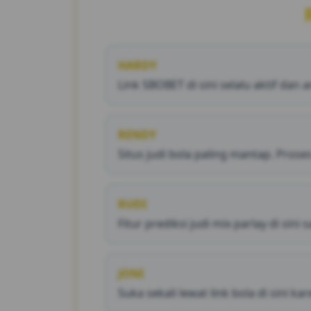
penarikan dana berjalan instan.
HARDY
Link SBOBET di sini selalu aktif dan
RENDY
Situs judi bola paling mantap. Prose
RUDI
Fitur prediksi judi mix parlay di si
JONI
Suka sekali lewat link bola di sini 