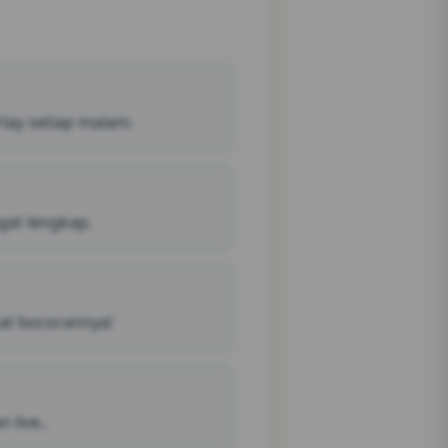
rlay setiap malam.
ngat lengkap.
kat bocorannya!
 live..