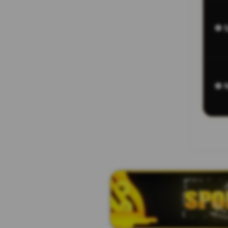
⚽ S
⚽ 