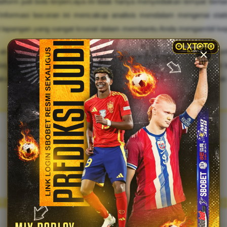
tform judi bola terpercaya ini tidak hanya menyediakan tempat bertar
Informasi bocoran ini mencakup analisis mendalam mengenai statis
 di lapangan yang sangat krusial dalam membantu Anda mengambil ke
ses link bola yang responsif dan panduan prediksi jitu harian, 
Segera gunakan tautan login resmi yang tersedia untuk menjelajahi b
kan sendiri sensasi kemenangan besar di setiap pertandingan sepak 
FAQ & REVIEW OLXTOTO
SEPUTARAN PEMAIN SBOBET RESM