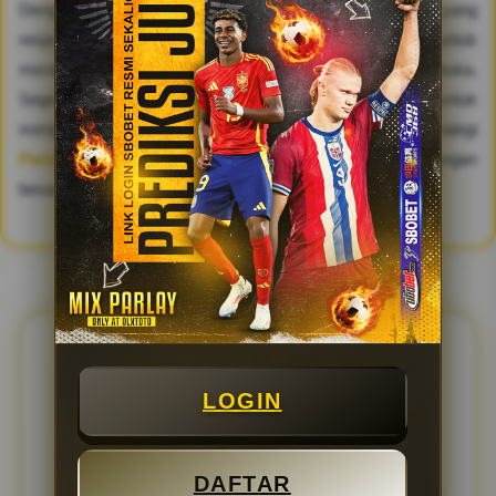
Dengan memanfaatkan kombinasi antara akses link bola yang
responsif dan panduan prediksi jitu harian, peluang untuk
meraih kemenangan beruntun kini menjadi jauh lebih terbuka.
Segera gunakan tautan login resmi yang tersedia untuk
menjelajahi bursa pasaran terlengkap hari ini, racik strategi
Parlay
terbaik Anda, dan rasakan sendiri sensasi kemenangan
besar di setiap pertandingan sepak bola kelas dunia.
FAQ & REVIEW OLXTOTO
LOGIN
FAQ SEPUTARAN PEMAIN SBOBET
RESMI
DAFTAR