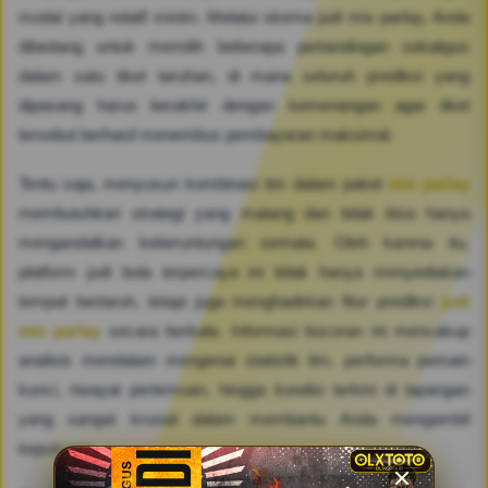
modal yang relatif minim. Melalui skema judi mix parlay, Anda
ditantang untuk memilih beberapa pertandingan sekaligus
dalam satu tiket taruhan, di mana seluruh prediksi yang
dipasang harus berakhir dengan kemenangan agar tiket
tersebut berhasil menembus pembayaran maksimal.
Tentu saja, menyusun kombinasi tim dalam paket
mix parlay
membutuhkan strategi yang matang dan tidak bisa hanya
mengandalkan keberuntungan semata. Oleh karena itu,
platform judi bola terpercaya ini tidak hanya menyediakan
tempat bertaruh, tetapi juga menghadirkan fitur prediksi
judi
mix parlay
secara berkala. Informasi bocoran ini mencakup
analisis mendalam mengenai statistik tim, performa pemain
kunci, riwayat pertemuan, hingga kondisi terkini di lapangan
yang sangat krusial dalam membantu Anda mengambil
keputusan..