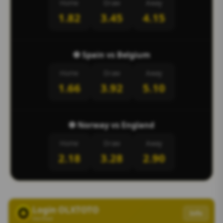
Home
Draw
Away
1.82
3.45
4.15
⚽ Spain vs Belgium
Home
Draw
Away
1.66
3.92
5.10
⚽ Norway vs England
Home
Draw
Away
2.18
3.28
2.90
Login OLXTOTO
Info
Verified