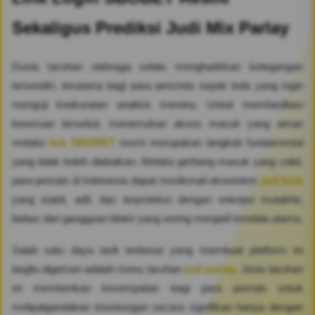
Sekaligus Prediksi Judi Mix Parlay
Dunia taruhan olahraga selalu menghadirkan ketegangan
tersendiri, terutama bagi para pencinta sepak bola yang ingin
menguji keakuratan analisis mereka. Untuk memfasilitasi
keseruan tersebut, menemukan akses masuk yang aman
melalui
link SBOBET
resmi merupakan langkah fundamental
yang tidak boleh diabaikan. Melalui gerbang masuk yang valid,
para pemain di Indonesia dapat menikmati ekosistem
judi bola
yang stabil, adil, dan terproteksi dengan enkripsi mutakhir,
bebas dari gangguan blokir yang sering menjadi kendala utama.
Salah satu daya tarik terbesar yang membuat platform ini
begitu digemari adalah menu taruhan
judi parlay
. Jenis taruhan
ini memberikan kesempatan bagi para pemain untuk
melipatgandakan keuntungan secara signifikan hanya dengan