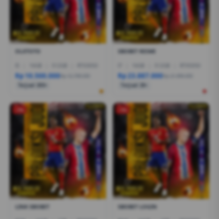
OLXTOTO
SBOBET RESMI
I5
|
16GB
|
512GB
|
RTX3050
I7
|
16GB
|
512GB
|
RTX5050
Rp 10.500.000
Rp 23.887.000
Rp 12.799.000
Rp 21.999.000
Terjual 200+
Terjual 20+
-1%
-1%
LINK SBOBET
SBOBET LOGIN