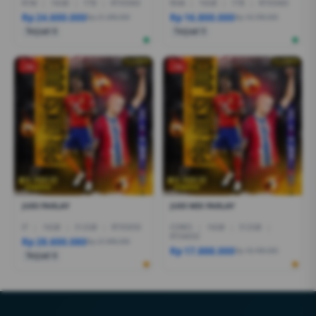
R7AI
|
16GB
|
1TB
|
RTX5060
R5AI
|
16GB
|
1TB
|
RTX5060
Rp 24.600.000
Rp 16.800.000
Rp 21.399.000
Rp 19.799.000
Terjual 6
Terjual 5
-1%
-1%
JUDI PARLAY
JUDI MIX PARLAY
I7
|
16GB
|
512GB
|
RTX5050
CORE5
|
16GB
|
512GB
|
RTX4050
Rp 28.600.080
Rp 27.999.000
Rp 17.888.000
Rp 18.499.000
Terjual 6