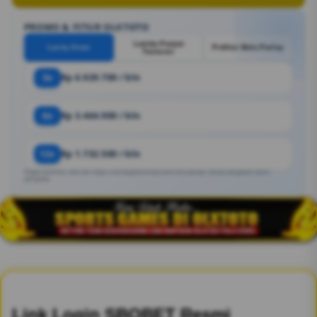
PROMO & FITUR OLXTOTO
Lomba Panjat
Lucky Draw
Prdiksi Bola Parlay
Turnover
3x
Rp 6.929.700 / bln
6x
Rp 3.464.900 / bln
12x
Rp 1.732.500 / bln
Angka estimasi. Bisa ber https://rachelgreenmiller.com/mix-parlay/ sesuai kebijakan bank /
penyedia.
Link Login SBOBET Resmi