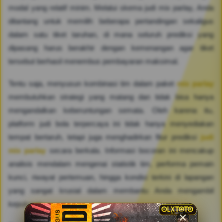
modal yang relatif minim. Melalui skema judi mix parlay, Anda
ditantang untuk memilih beberapa pertandingan sekaligus
dalam satu tiket taruhan, di mana seluruh prediksi yang
dipasang harus berakhir dengan kemenangan agar tiket
tersebut berhasil menembus pembayaran maksimal.
Tentu saja, menyusun kombinasi tim dalam paket
mix parlay
membutuhkan strategi yang matang dan tidak bisa hanya
mengandalkan keberuntungan semata. Oleh karena itu,
platform judi bola terpercaya ini tidak hanya menyediakan
tempat bertaruh, tetapi juga menghadirkan fitur prediksi
judi
mix parlay
secara berkala. Informasi bocoran ini mencakup
analisis mendalam mengenai statistik tim, performa pemain
kunci, riwayat pertemuan, hingga kondisi terkini di lapangan
yang sangat krusial dalam membantu Anda mengambil
keputusan..