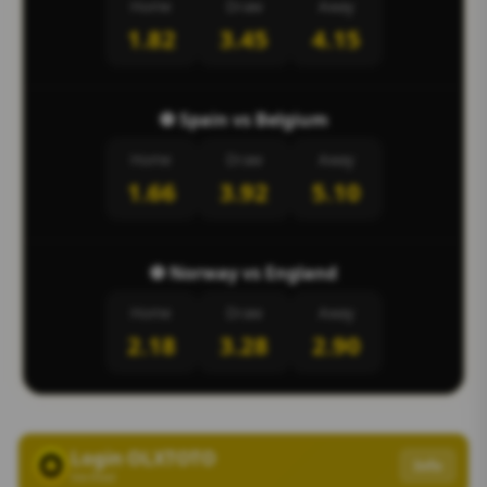
Home
Draw
Away
1.82
3.45
4.15
⚽ Spain vs Belgium
Home
Draw
Away
1.66
3.92
5.10
⚽ Norway vs England
Home
Draw
Away
2.18
3.28
2.90
Login OLXTOTO
Info
Verified