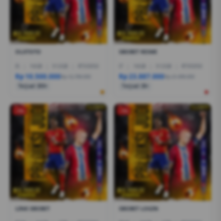
OLXTOTO
SBOBET RESMI
I5
|
16GB
|
512GB
|
RTX3050
I7
|
16GB
|
512GB
|
RTX5050
Rp 10.500.000
Rp 23.887.000
Rp 12.799.000
Rp 21.999.000
Terjual 200+
Terjual 20+
-1%
-1%
LINK SBOBET
SBOBET LOGIN