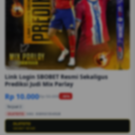
1/6
Link Login SBOBET Resmi Sekaligus
Prediksi Judi Mix Parlay
Rp 10.000
Rp 50.000
-90%
Terjual 2
OLXTOTO
SKU:
8S89G1554EGB
OLXTOTO
💳
SBOBET RESMI