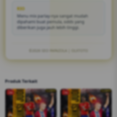
RIO
Menu mix parlay-nya sangat mudah
dipahami buat pemula, odds yang
diberikan juga jauh lebih tinggi.
©2026 SEO PAPAZOLA | OLXTOTO
Produk Terkait
-2%
-1%