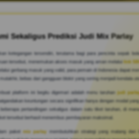
i Sekaligus Prediksi Judi Mix Parlay
kan ketegangan tersendiri, terutama bagi para pencinta sepak bol
seruan tersebut, menemukan akses masuk yang aman melalui
link 
elalui gerbang masuk yang valid, para pemain di Indonesia dapat m
si mutakhir, bebas dari gangguan blokir yang sering menjadi kendala u
buat platform ini begitu digemari adalah menu taruhan
judi parla
tgandakan keuntungan secara signifikan hanya dengan modal yang r
 beberapa pertandingan sekaligus dalam satu tiket taruhan, di man
iket tersebut berhasil menembus pembayaran maksimal.
alam paket
mix parlay
membutuhkan strategi yang matang dan t