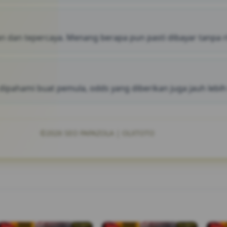
n dan tepercaya. Menang berapa pun pasti dibayar tanpa r
pahami buat pemula, odds yang diberikan juga jauh lebih 
©2026 SEO PAPAZOLA | OLXTOTO