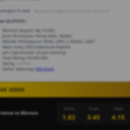
ndingkan Produk
Bandingkan hingga 5 produk dengan bantuan AI
asi OLXTOTO :
Minimal Deposit: Rp.10.000,-
Jenis Permainan: Parlay Bola, Sbobet
Metode Pembayaran: Bank, QRIS, E-Wallet, USDT
Mata Uang: IDR (Indonesian Rupiah)
Jam Operasional: 24 Jam Nonstop
Total Rating: 69.999.999
Rating: ⭐⭐⭐⭐⭐
Daftar Sekarang:
Klik Disini
IVE ODDS
Home
Draw
Away
rance vs Moroco
1.82
3.45
4.15