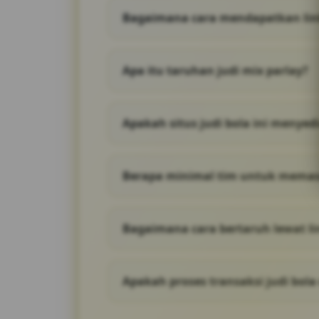
Bagaimana cara mendapatkan lin
Anda bisa mengakses login link SBOBET 
bebas blokir dan aman.
Apa itu taruhan judi mix parlay?
Judi mix parlay adalah jenis judi par
perkalian kemenangan yang sangat besa
Apakah situs judi bola ini menyed
Ya, kami menyediakan bocoran prediksi 
jagoan secara tepat.
Berapa minimal tim untuk memasan
Anda bisa mulai memasang taruhan judi
sedang berlangsung.
Bagaimana cara bertaruh lewat lin
Cukup klik link bola resmi yang kami 
lancar.
Apakah proses transaksi judi bola
Sangat aman. Kami menggunakan sistem 