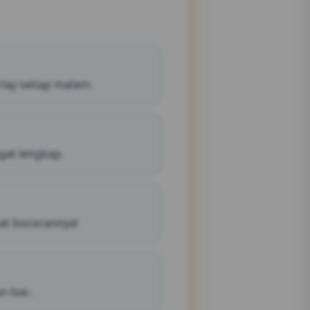
rlay setiap malam.
ngat lengkap.
kat bocorannya!
 live..