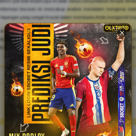
tform judi bola terpercaya ini tidak hanya menyediakan tempat bertar
Informasi bocoran ini mencakup analisis mendalam mengenai statis
 di lapangan yang sangat krusial dalam membantu Anda mengambil ke
ses link bola yang responsif dan panduan prediksi jitu harian, 
Segera gunakan tautan login resmi yang tersedia untuk menjelajahi b
kan sendiri sensasi kemenangan besar di setiap pertandingan sepak 
FAQ & REVIEW OLXTOTO
SEPUTARAN PEMAIN SBOBET RESM