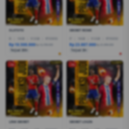
OLXTOTO
SBOBET RESMI
I5
|
16GB
|
512GB
|
RTX3050
I7
|
16GB
|
512GB
|
RTX5050
Rp 10.500.000
Rp 23.887.000
Rp 12.799.000
Rp 21.999.000
Terjual 200+
Terjual 20+
-1%
-1%
LINK SBOBET
SBOBET LOGIN