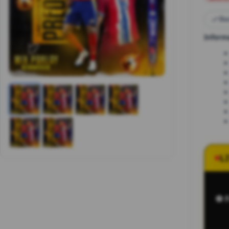
Ba
Inform
L
⚽ F