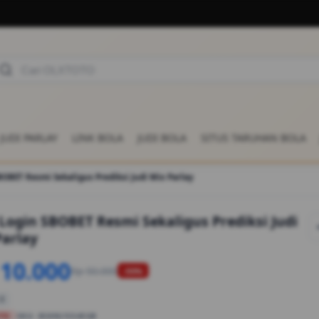
JUDI PARLAY
LINK BOLA
JUDI BOLA
SITUS TARUHAN BOLA
BOBET Resmi Sekaligus Prediksi Judi Mix Parlay
 Login SBOBET Resmi Sekaligus Prediksi Judi
Parlay
10.000
Rp 50.000
-90%
 2
TO
SKU:
8S89G1554EGB