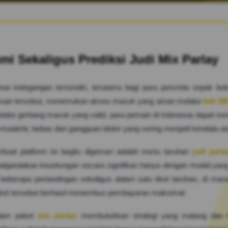
i Sekaligus Prediksi Judi Mix Parlay
kan ketegangan tersendiri, terutama bagi para pencinta sepak bol
seruan tersebut, menemukan akses masuk yang aman melalui
link 
elalui gerbang masuk yang valid, para pemain di Indonesia dapat m
si mutakhir, bebas dari gangguan blokir yang sering menjadi kendala u
buat platform ini begitu digemari adalah menu taruhan
judi parla
tgandakan keuntungan secara signifikan hanya dengan modal yang r
 beberapa pertandingan sekaligus dalam satu tiket taruhan, di man
iket tersebut berhasil menembus pembayaran maksimal.
alam paket
mix parlay
membutuhkan strategi yang matang dan t