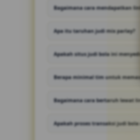
Bagaimana cara mendapatkan lin
Anda bisa mengakses login link SBOBET 
bebas blokir dan aman.
Apa itu taruhan judi mix parlay?
Judi mix parlay adalah jenis judi par
perkalian kemenangan yang sangat besa
Apakah situs judi bola ini menyed
Ya, kami menyediakan bocoran prediksi 
jagoan secara tepat.
Berapa minimal tim untuk memasan
Anda bisa mulai memasang taruhan judi
sedang berlangsung.
Bagaimana cara bertaruh lewat lin
Cukup klik link bola resmi yang kami 
lancar.
Apakah proses transaksi judi bola
Sangat aman. Kami menggunakan sistem 