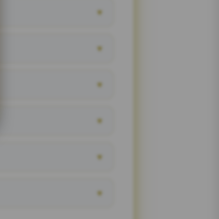
▼
ap hari untuk menjamin akses
▼
atu tiket untuk mendapatkan
▼
tuk membantu Anda memilih tim
▼
atas pasaran judi bola yang
▼
ung memasang taruhan dengan
▼
kan proses deposit serta