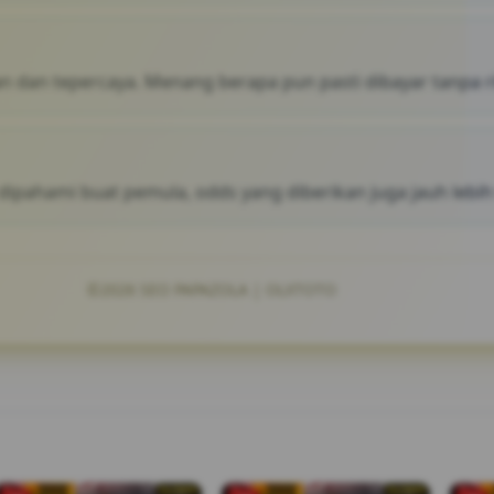
n dan tepercaya. Menang berapa pun pasti dibayar tanpa r
pahami buat pemula, odds yang diberikan juga jauh lebih 
©2026 SEO PAPAZOLA | OLXTOTO