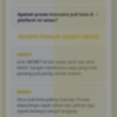
Cukup klik link bola resmi yang kami
sediakan, lakukan login dengan akun Anda,
Apakah proses transaksi judi bola di
▼
dan Anda bisa langsung memasang taruhan
platform ini aman?
dengan lancar.
Sangat aman. Kami menggunakan sistem
enkripsi tercanggih untuk melindungi data
REVIEW PEMAIN SBOBET RESMI
pribadi dan memastikan proses deposit serta
penarikan dana berjalan instan.
HARDY
Link SBOBET di sini selalu aktif dan anti-
blokir. Sangat membantu saya yang hobi
pasang judi parlay setiap malam.
RENDY
Situs judi bola paling mantap. Proses
depositnya cepat sekali dan pilihan liga
sepak bolanya sangat lengkap.