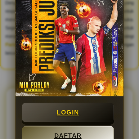
Dengan memanfaatkan kombinasi antara akses link bola yang
responsif dan panduan prediksi jitu harian, peluang untuk
meraih kemenangan beruntun kini menjadi jauh lebih terbuka.
Segera gunakan tautan login resmi yang tersedia untuk
menjelajahi bursa pasaran terlengkap hari ini, racik strategi
Parlay
terbaik Anda, dan rasakan sendiri sensasi kemenangan
besar di setiap pertandingan sepak bola kelas dunia.
FAQ & REVIEW OLXTOTO
LOGIN
FAQ SEPUTARAN PEMAIN SBOBET
RESMI
DAFTAR