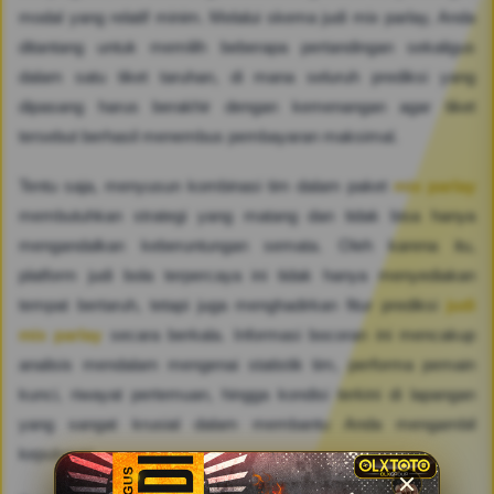
modal yang relatif minim. Melalui skema judi mix parlay, Anda
ditantang untuk memilih beberapa pertandingan sekaligus
dalam satu tiket taruhan, di mana seluruh prediksi yang
dipasang harus berakhir dengan kemenangan agar tiket
tersebut berhasil menembus pembayaran maksimal.
Tentu saja, menyusun kombinasi tim dalam paket
mix parlay
membutuhkan strategi yang matang dan tidak bisa hanya
mengandalkan keberuntungan semata. Oleh karena itu,
platform judi bola terpercaya ini tidak hanya menyediakan
tempat bertaruh, tetapi juga menghadirkan fitur prediksi
judi
mix parlay
secara berkala. Informasi bocoran ini mencakup
analisis mendalam mengenai statistik tim, performa pemain
kunci, riwayat pertemuan, hingga kondisi terkini di lapangan
yang sangat krusial dalam membantu Anda mengambil
keputusan..