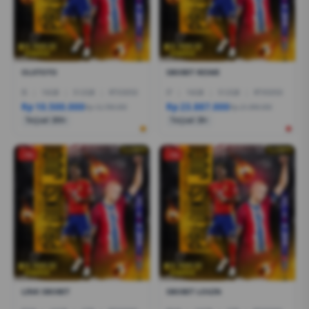
OLXTOTO
SBOBET RESMI
I5
|
16GB
|
512GB
|
RTX3050
I7
|
16GB
|
512GB
|
RTX5050
Rp 10.500.000
Rp 23.887.000
Rp 12.799.000
Rp 21.999.000
Terjual 200+
Terjual 20+
-1%
-1%
LINK SBOBET
SBOBET LOGIN