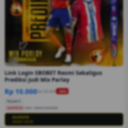
1/6
Link Login SBOBET Resmi Sekaligus
Prediksi Judi Mix Parlay
Rp 10.000
Rp 50.000
-90%
Terjual 2
OLXTOTO
SKU:
8S89G1554EGB
OLXTOTO
💳
SBOBET RESMI