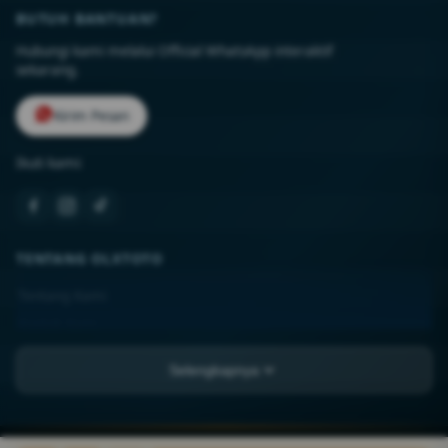
BUTUH BANTUAN?
Hubungi kami melalui Official WhatsApp interaktif
sekarang.
Kirim Pesan
Ikuti kami:
TENTANG OLXTOTO
Tentang Kami
Kontak Kami
Lokasi Toko
Selengkapnya
FAQ
PT TISU-AJAIB
JL. Asia Raya Blok BB No. 12-A, Kel. Sukaramai II,