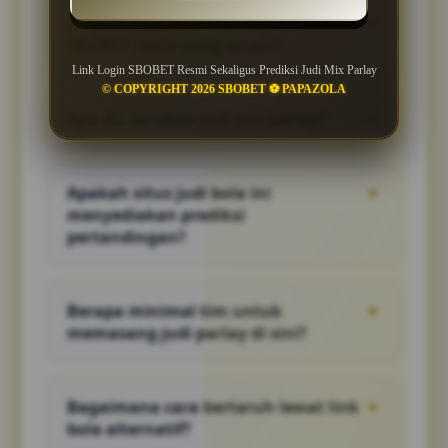
Bagaimana cara mendapatkan link
▼
SBOBET resmi yang aman?
Link Login SBOBET Resmi Sekaligus Prediksi Judi Mix Parlay
Anda bisa mengakses login link SBOBET
© COPYRIGHT 2026 SBOBET ⚽️ PAPAZOLA
terbaru langsung melalui situs kami yang
Apa itu taruhan judi mix parlay?
▼
selalu diperbarui setiap hari untuk menjamin
akses bebas blokir dan aman.
Judi mix parlay adalah jenis judi parlay di
mana Anda menggabungkan minimal 3
Apakah situs judi bola ini
▼
pertandingan dalam satu tiket untuk
menyediakan prediksi
mendapatkan perkalian kemenangan yang
pertandingan?
sangat besar.
Ya, kami menyediakan bocoran prediksi judi
mix parlay akurat setiap hari berdasarkan
Berapa minimal tim untuk
▼
statistik tim untuk membantu Anda memilih
memasang judi parlay di sini?
tim jagoan secara tepat.
Anda bisa mulai memasang taruhan judi
parlay dengan memilih minimal 3 tim hingga
Bagaimana cara bertaruh lewat link
▼
maksimal sesuai batas pasaran judi bola
bola alternatif?
yang sedang berlangsung.