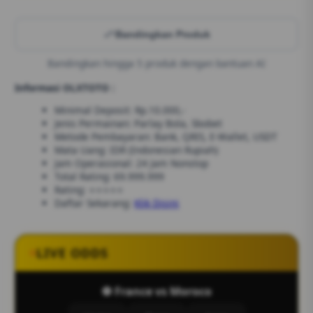
Bandingkan Produk
Bandingkan hingga 5 produk dengan bantuan AI
Informasi OLXTOTO :
Minimal Deposit: Rp.10.000,-
Jenis Permainan: Parlay Bola, Sbobet
Metode Pembayaran: Bank, QRIS, E-Wallet, USDT
Mata Uang: IDR (Indonesian Rupiah)
Jam Operasional: 24 Jam Nonstop
Total Rating: 69.999.999
Rating: ⭐⭐⭐⭐⭐
Daftar Sekarang:
Klik Disini
LIVE ODDS
⚽ France vs Moroco