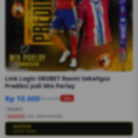
1/6
Link Login SBOBET Resmi Sekaligus
Prediksi Judi Mix Parlay
Rp 10.000
Rp 50.000
-90%
Terjual 2
OLXTOTO
SKU:
8S89G1554EGB
OLXTOTO
💳
SBOBET RESMI