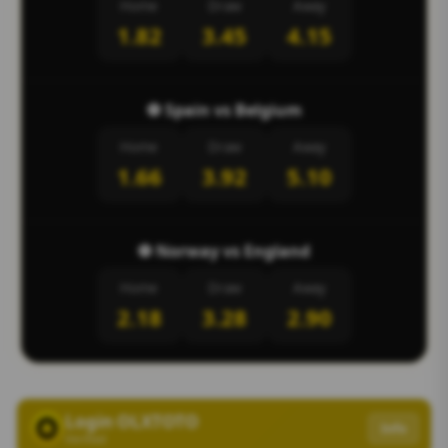
Home
Draw
Away
1.82
3.45
4.15
⚽ Spain vs Belgium
Home
Draw
Away
1.66
3.92
5.10
⚽ Norway vs England
Home
Draw
Away
2.18
3.28
2.90
Login OLXTOTO
Info
Verified