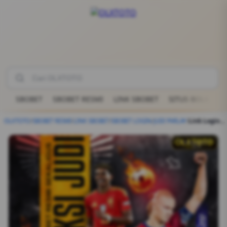
SBOBET
SBOBET RESMI
LINK SBOBET
SITUS BOLA
JU
OLXTOTO
/
SBOBET RESMI
/
LINK SBOBET
/
SBOBET LOGIN
/
JUDI PARLAY
/
Link Login SBOBET Resmi Sekaligus Prediksi Judi Mix Parlay