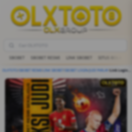
SBOBET
SBOBET RESMI
LINK SBOBET
SITUS BOLA
JU
OLXTOTO
/
SBOBET RESMI
/
LINK SBOBET
/
SBOBET LOGIN
/
JUDI PARLAY
/
Link Login SBOBET Resmi Sekaligus Prediksi Judi Mix Parlay