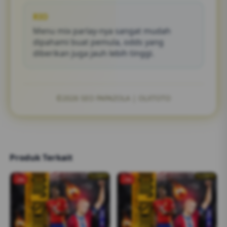
RIO
Menu mix parlay-nya sangat mudah
dipahami buat pemula, odds yang
diberikan juga jauh lebih tinggi.
©2026 SEO PAPAZOLA | OLXTOTO
Produk Terkait
-2%
-1%