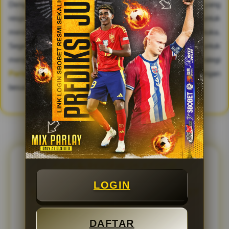
Dengan memanfaatkan kombinasi antara akses link bola yang
responsif dan panduan prediksi jitu harian, peluang untuk
meraih kemenangan beruntun kini menjadi jauh lebih terbuka.
Segera gunakan tautan login resmi yang tersedia untuk
menjelajahi bursa pasaran terlengkap hari ini, racik strategi
Parlay
terbaik Anda, dan rasakan sendiri sensasi kemenangan
besar di setiap pertandingan sepak bola kelas dunia.
FAQ & REVIEW OLXTOTO
LOGIN
FAQ SEPUTARAN PEMAIN SBOBET
RESMI
DAFTAR