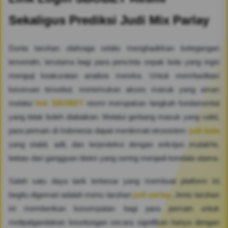
Sekaligus Prediksi Judi Mix Parlay
Dunia taruhan olahraga selalu menghadirkan ketegangan
tersendiri, terutama bagi para pencinta sepak bola yang ingin
menguji keakuratan analisis mereka. Untuk memfasilitasi
keseruan tersebut, menemukan akses masuk yang aman
melalui
link SBOBET
resmi merupakan langkah fundamental
yang tidak boleh diabaikan. Melalui gerbang masuk yang valid,
para pemain di Indonesia dapat menikmati ekosistem
judi bola
yang stabil, adil, dan terproteksi dengan enkripsi mutakhir,
bebas dari gangguan blokir yang sering menjadi kendala utama.
Salah satu daya tarik terbesar yang membuat platform ini
begitu digemari adalah menu taruhan
judi parlay
. Jenis taruhan
ini memberikan kesempatan bagi para pemain untuk
melipatgandakan keuntungan secara signifikan hanya dengan