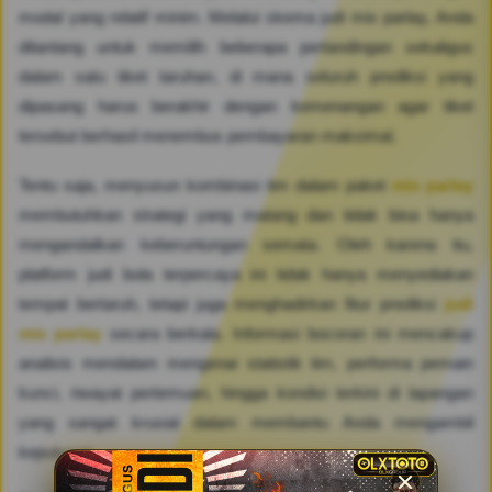
modal yang relatif minim. Melalui skema judi mix parlay, Anda
ditantang untuk memilih beberapa pertandingan sekaligus
dalam satu tiket taruhan, di mana seluruh prediksi yang
dipasang harus berakhir dengan kemenangan agar tiket
tersebut berhasil menembus pembayaran maksimal.
Tentu saja, menyusun kombinasi tim dalam paket
mix parlay
membutuhkan strategi yang matang dan tidak bisa hanya
mengandalkan keberuntungan semata. Oleh karena itu,
platform judi bola terpercaya ini tidak hanya menyediakan
tempat bertaruh, tetapi juga menghadirkan fitur prediksi
judi
mix parlay
secara berkala. Informasi bocoran ini mencakup
analisis mendalam mengenai statistik tim, performa pemain
kunci, riwayat pertemuan, hingga kondisi terkini di lapangan
yang sangat krusial dalam membantu Anda mengambil
keputusan..