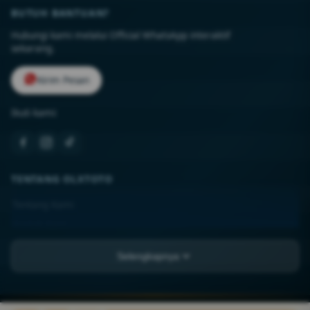
BUTUH BANTUAN?
Hubungi kami melalui Official WhatsApp interaktif
sekarang.
Kirim Pesan
Ikuti kami:
TENTANG OLXTOTO
Tentang Kami
Kontak Kami
Lokasi Toko
Selengkapnya
FAQ
PT TISU-AJAIB
JL. Asia Raya Blok BB No. 12-A, Kel. Sukaramai II,